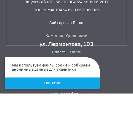
Лицензия №ЛО-66-01-004724 от 09.06.2017
ИССЛЕДОВАНИЯ
ООО «СМАРТЛАБ» ИНН 6671069925
БАКТЕРИОЛОГИЧЕСКИЕ ИССЛЕДОВАНИЯ
Сайт сделан Легко
БИОХИМИЧЕСКИЕ ИССЛЕДОВАНИЯ
БИОЛОГИЧЕСКИХ ЖИДКОСТЕЙ
Каменск-Уральский
ГИСТОЛОГИЧЕСКИЕ ИССЛЕДОВАНИЯ
ул. Лермонтова, 103
ДИАГНОСТИЧЕСКИЕ ПРОФИЛИ ИССЛЕДОВАНИЙ
Показать на карте
КОАГУЛОЛОГИЧЕСКИЕ ИССЛЕДОВАНИЯ
+7 900 200 30 59
Мы используем файлы cookie и собираем
анонимные данные для аналитики
ЛЕКАРСТВЕННЫЙ МОНИТОРИНГ
Связаться через Whatsapp
Понятно
Связаться через Telegram
ПЦР-ДИАГНОСТИКА ИНФЕКЦИЙ
Режим работы
ЦИТОЛОГИЧЕСКИЕ ИССЛЕДОВАНИЯ
ПН-ПТ
07:00 ··· 15:00
СБ
08:00 ··· 15:00
ВС
ВЫХОДНОЙ