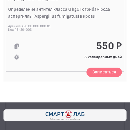
ИНФЕКЦИИ ВИРУСНЫЕ. ВИЧ-инфекция (HIV)
Определение антител класса G (IgG) к грибам рода
ИНФЕКЦИИ ВИРУСНЫЕ. Коронавирус COVID-19
аспергиллы (Aspergillus fumigatus) в крови
(SARS-CoV-2)
ИНФЕКЦИИ ВИРУСНЫЕ. Парвовирус B19
Артикул A26.06.006.000.01
(Parvovirus B19, вирус инфекционной эритемы)
Код 46-20-003
ИНФЕКЦИИ ВИРУСНЫЕ. Цитомегаловирус (CMV,
HHV-5, ЦМВ, инфекционный мононуклеоз)
550 Р
ИНФЕКЦИИ ГРИБКОВЫЕ
5 календарных дней
ПАРАЗИТЫ, ГЕЛЬМИНТЫ, ПРОСТЕЙШИЕ
Записаться
ИММУНОЛОГИЧЕСКИЕ ИССЛЕДОВАНИЯ
АУТОИММУННАЯ ПАТОЛОГИЯ
ГЕНЕТИКА
АЛЛЕРГОЛОГИЧЕСКИЕ ИССЛЕДОВАНИЯ
АЛЛЕРГОЛОГИЧЕСКИЕ ИССЛЕДОВАНИЯ
СПЕЦИАЛИЗИРОВАННЫЕ МЕТОДЫ