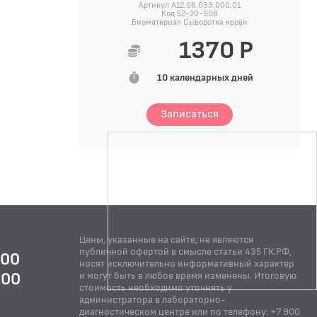
Артикул A12.06.033.000.01
Код 52-20-908
Биоматериал Сыворотка крови
1370 Р
10 календарных дней
Записаться
Цены, указанные на сайте, не являются
публичной офертой в смысле статьи 435 ГК.РФ,
:00
носят исключительно информативный характер
:00
и могут быть в любое время изменены. Итоговую
стоимость необходимо уточнять у
Й
администратора в лабораторно-
диагностическом центре или по телефону: +7 900