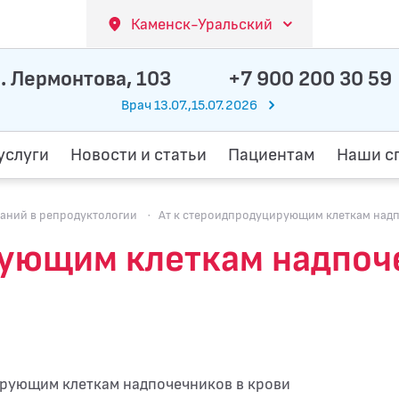
Каменск-Уральский
. Лермонтова, 103
+7 900 200 30 59
Врач 13.07.,15.07.2026
услуги
Новости и статьи
Пациентам
Наши с
аний в репродуктологии
·
Ат к стероидпродуцирующим клеткам над
рующим клеткам надпоч
ирующим клеткам надпочечников в крови