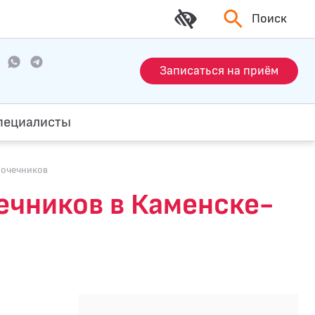
Поиск
Записаться на приём
пециалисты
почечников
ечников в Каменске-