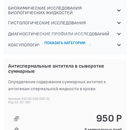
БИОХИМИЧЕСКИЕ ИССЛЕДОВАНИЯ
БИОЛОГИЧЕСКИХ ЖИДКОСТЕЙ
ГИСТОЛОГИЧЕСКИЕ ИССЛЕДОВАНИЯ
ДИАГНОСТИЧЕСКИЕ ПРОФИЛИ ИССЛЕДОВАНИЙ
ПОКАЗАТЬ КАТЕГОРИИ
КОАГУЛОЛОГИЧЕСКИЕ ИССЛЕДОВАНИЯ
ЛЕКАРСТВЕННЫЙ МОНИТОРИНГ
Антиспермальные антитела в сыворотке
ПЦР-ДИАГНОСТИКА ИНФЕКЦИЙ
суммарные
ЦИТОЛОГИЧЕСКИЕ ИССЛЕДОВАНИЯ
Определение содержания суммарных антител к
антигенам спермальной жидкости в крови
Артикул A12.06.028.000.01
Код 52-20-210
950 Р
8 календарных дней