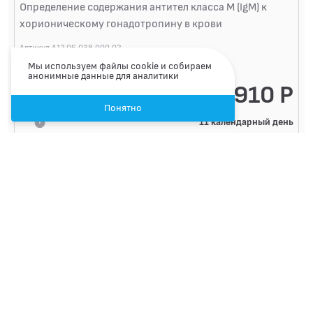
Определение содержания антител класса M (IgM) к
хорионическому гонадотропину в крови
Артикул A12.06.038.000.02
Код 97-20-125
Мы используем файлы cookie и собираем
анонимные данные для аналитики
910 Р
Понятно
11 календарный день
Записаться
Лицензия №ЛО-66-01-004724 от 09.06.2017