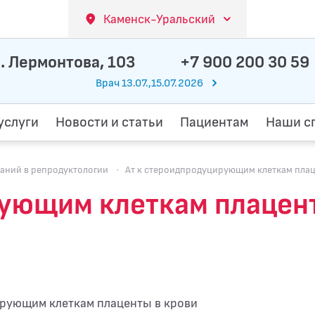
Каменск-Уральский
. Лермонтова, 103
+7 900 200 30 59
Врач 13.07.,15.07.2026
услуги
Новости и статьи
Пациентам
Наши с
аний в репродуктологии
·
Ат к стероидпродуцирующим клеткам пла
рующим клеткам плацен
ирующим клеткам плаценты в крови