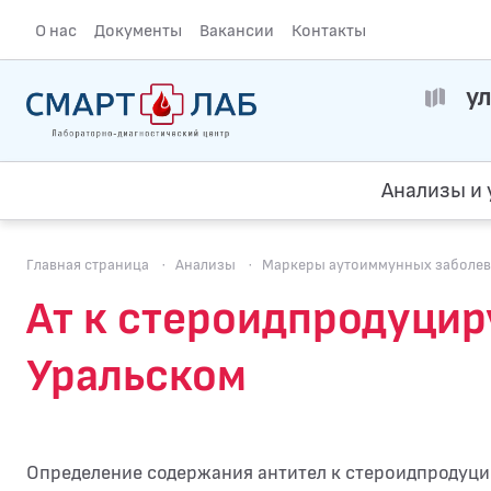
О нас
Документы
Вакансии
Контакты
ул
Анализы и 
Главная страница
·
Анализы
·
Маркеры аутоиммунных заболев
Ат к стероидпродуци
Уральском
Определение содержания антител к стероидпродуц