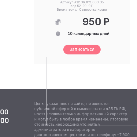
Артикул A12.06.071.000.05
Код 52-20-911
Биоматериал Сыворотка крови
950 Р
10 календарных дней
Записаться
Цены, указанные на сайте, не являются
публичной офертой в смысле статьи 435 ГК.РФ,
:00
носят исключительно информативный характер
:00
и могут быть в любое время изменены. Итоговую
стоимость необходимо уточнять у
Й
администратора в лабораторно-
диагностическом центре или по телефону: +7 900