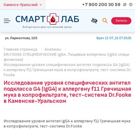
+7 900 200 30 59
Каменск-Уральский
Запись
ул. Лермонтова, 103
Врач 13.07.,15.07.2026
Главная страница
·
Анализы
·
DR.FOOKE СПЕЦИФИЧЕСКИЕ IgG4. Пищевые аллергены (IgG4 специ
фические)
·
Исследование уровня специфических антител подкласса G4 (IgG4)
к аллергену f11 Гречишная мука в копрофильтрате, тест-система Dr.
Fooke
Исследование уровня специфических антител
подкласса G4 (IgG4) к аллергену f11 Гречишная
мука в копрофильтрате, тест-система Dr.Fooke
в Каменске-Уральском
Исследование уровня антител IgG4 к аллергену f11 Гречишная мука
в копрофильтрате, тест-система Dr.Fooke