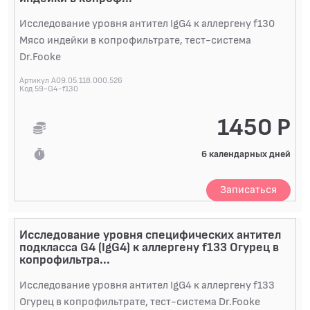
Исследование уровня антител IgG4 к аллергену f130
Мясо индейки в копрофильтрате, тест-система
Dr.Fooke
Артикул A09.05.118.000.526
Код 59-G4-f130
1450 Р
6 календарных дней
Записаться
Исследование уровня специфических антител
подкласса G4 (IgG4) к аллергену f133 Огурец в
копрофильтра...
Исследование уровня антител IgG4 к аллергену f133
Огурец в копрофильтрате, тест-система Dr.Fooke