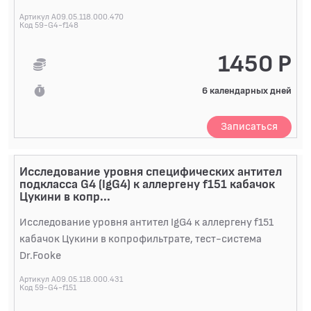
Артикул A09.05.118.000.470
Код 59-G4-f148
1450 Р
6 календарных дней
Записаться
Исследование уровня специфических антител
подкласса G4 (IgG4) к аллергену f151 кабачок
Цукини в копр...
Исследование уровня антител IgG4 к аллергену f151
кабачок Цукини в копрофильтрате, тест-система
Dr.Fooke
Артикул A09.05.118.000.431
Код 59-G4-f151