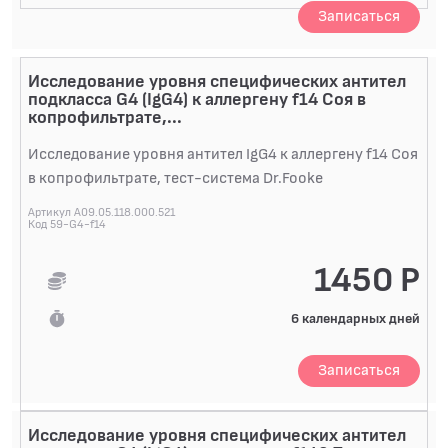
Записаться
Исследование уровня специфических антител
подкласса G4 (IgG4) к аллергену f14 Соя в
копрофильтрате,...
Исследование уровня антител IgG4 к аллергену f14 Соя
в копрофильтрате, тест-система Dr.Fooke
Артикул A09.05.118.000.521
Код 59-G4-f14
1450 Р
6 календарных дней
Записаться
Исследование уровня специфических антител