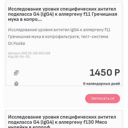
Исследование уровня специфических антител
подкласса G4 (IgG4) к аллергену f11 Гречишная
мука в копро...
Исследование уровня антител IgG4 к аллергену f11
Гречишная мука в копрофильтрате, тест-система
Dr.Fooke
Артикул A09.05.118.000.519
Код 59-G4-f11
1450 Р
6 календарных дней
Записаться
Исследование уровня специфических антител
подкласса G4 (IgG4) к аллергену f130 Мясо
индейки в копроф...