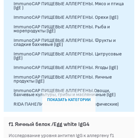
ImmunoCAP ПИЩЕВЫЕ АЛЛЕРГЕНЫ. Мясо и птица
(IgE )
ImmunoCAP ПИЩЕВЫЕ АЛЛЕРГЕНЫ. Орехи (IgE)
ImmunoCAP ПИЩЕВЫЕ АЛЛЕРГЕНЫ. Рыба и
морепродукты (IgE)
ImmunoCAP ПИЩЕВЫЕ АЛЛЕРГЕНЫ. Фрукты и
сладкие бахчевые (IgE)
ImmunoCAP ПИЩЕВЫЕ АЛЛЕРГЕНЫ. Цитрусовые
(IgE)
ImmunoCAP ПИЩЕВЫЕ АЛЛЕРГЕНЫ. Ягоды (IgE)
ImmunoCAP ПИЩЕВЫЕ АЛЛЕРГЕНЫ. Яичные
продукты (IgE)
ImmunoCAP ПИЩЕВЫЕ АЛЛЕРГЕНЫ.Овощи,
бахчевые культуры, грибы и масляничные (IgE)
ПОКАЗАТЬ КАТЕГОРИИ
RIDA ПАНЕЛИ АЛЛЕРГЕНОВ (IgE специфические)
АЛЛЕРГОЛОГИЧЕСКИЕ ИССЛЕДОВАНИЯ
f1 Яичный белок /Egg white IgG4
СПЕЦИАЛИЗИРОВАННЫЕ МЕТОДЫ
Исследование уровня антител IgG к аллергену f1
ИССЛЕДОВАНИЯ