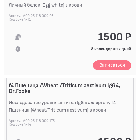
Яичный белок (Egg white) в крови
БАКТЕРИОЛОГИЧЕСКИЕ ИССЛЕДОВАНИЯ
Артикул A09.05.118.000.93
БИОХИМИЧЕСКИЕ ИССЛЕДОВАНИЯ
Код 55-G4-f1
БИОЛОГИЧЕСКИХ ЖИДКОСТЕЙ
1500 Р
ГИСТОЛОГИЧЕСКИЕ ИССЛЕДОВАНИЯ
ДИАГНОСТИЧЕСКИЕ ПРОФИЛИ ИССЛЕДОВАНИЙ
8 календарных дней
КОАГУЛОЛОГИЧЕСКИЕ ИССЛЕДОВАНИЯ
Записаться
ЛЕКАРСТВЕННЫЙ МОНИТОРИНГ
ПЦР-ДИАГНОСТИКА ИНФЕКЦИЙ
f4 Пшеница /Wheat /Triticum aestivum IgG4,
Dr.Fooke
ЦИТОЛОГИЧЕСКИЕ ИССЛЕДОВАНИЯ
Исследование уровня антител IgG к аллергену f4
Пшеница (Wheat/Triticum aestivum) в крови
Артикул A09.05.118.000.175
Код 55-G4-f4