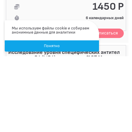
1450 Р
6 календарных дней
Мы используем файлы cookie и собираем
анонимные данные для аналитики
Записаться
Понятно
Исследование уровня специфических антител
подкласса G4 (IgG4) к аллергену f167 Мясо
кролика в копроф...
Исследование уровня антител IgG4 к аллергену f167
Мясо кролика в копрофильтрате, тест-система
Dr.Fooke
Артикул A09.05.118.000.529
Код 59-G4-f167
1450 Р
6 календарных дней