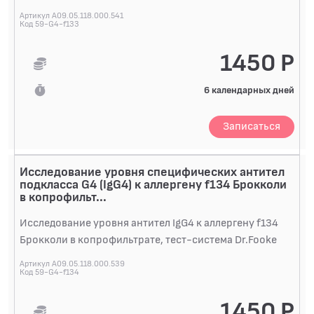
Артикул A09.05.118.000.541
Код 59-G4-f133
1450 Р
6 календарных дней
Записаться
Исследование уровня специфических антител
подкласса G4 (IgG4) к аллергену f134 Брокколи
в копрофильт...
Исследование уровня антител IgG4 к аллергену f134
Брокколи в копрофильтрате, тест-система Dr.Fooke
Артикул A09.05.118.000.539
Код 59-G4-f134
1450 Р