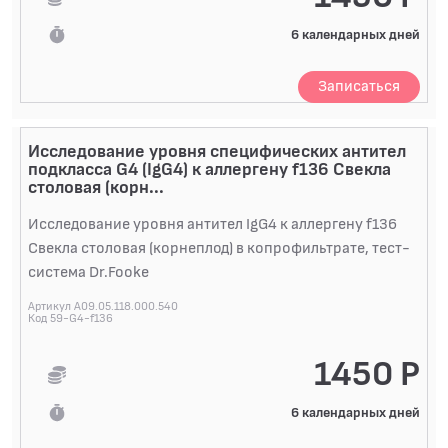
6 календарных дней
Записаться
Исследование уровня специфических антител
подкласса G4 (IgG4) к аллергену f136 Свекла
столовая (корн...
Исследование уровня антител IgG4 к аллергену f136
Свекла столовая (корнеплод) в копрофильтрате, тест-
система Dr.Fooke
Артикул A09.05.118.000.540
Код 59-G4-f136
1450 Р
6 календарных дней