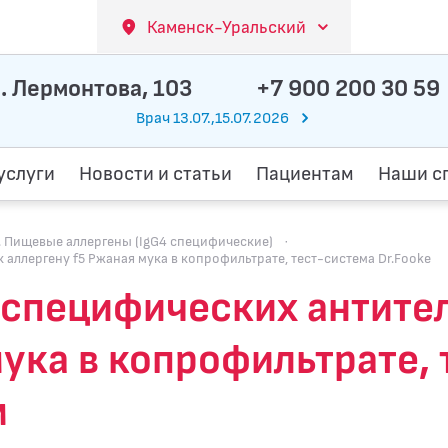
Каменск-Уральский
. Лермонтова, 103
+7 900 200 30 59
Врач 13.07.,15.07.2026
услуги
Новости и статьи
Пациентам
Наши с
Пищевые аллергены (IgG4 специфические)
·
 аллергену f5 Ржаная мука в копрофильтрате, тест-система Dr.Fooke
специфических антител 
ука в копрофильтрате, 
м