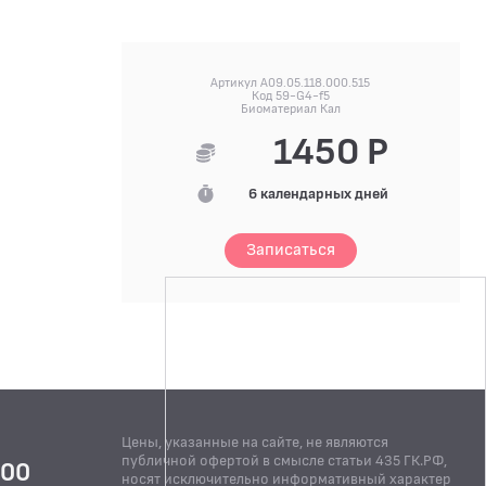
Артикул A09.05.118.000.515
Код 59-G4-f5
Биоматериал Кал
1450 Р
6 календарных дней
Записаться
Цены, указанные на сайте, не являются
публичной офертой в смысле статьи 435 ГК.РФ,
:00
носят исключительно информативный характер