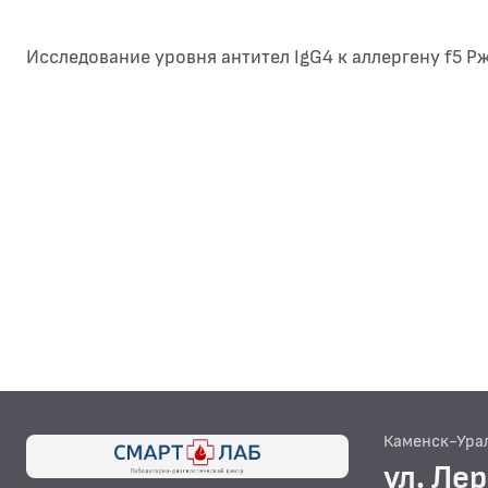
Исследование уровня антител IgG4 к аллергену f5 Р
Каменск-Ура
ул. Ле