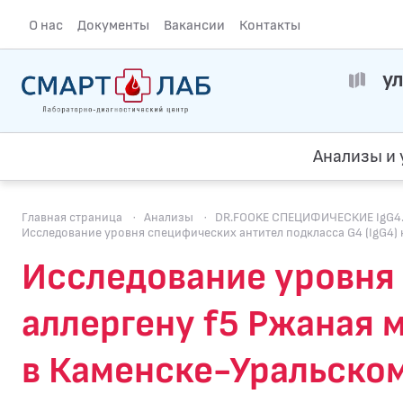
О нас
Документы
Вакансии
Контакты
ул
Анализы и 
Главная страница
·
Анализы
·
DR.FOOKE СПЕЦИФИЧЕСКИЕ IgG4. 
Исследование уровня специфических антител подкласса G4 (IgG4) к
Исследование уровня 
аллергену f5 Ржаная м
в Каменске-Уральско