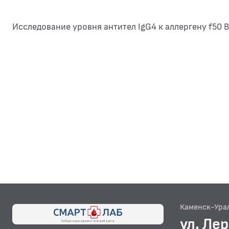
Исследование уровня антител IgG4 к аллергену f50 
Каменск-Ура
ул. Ле