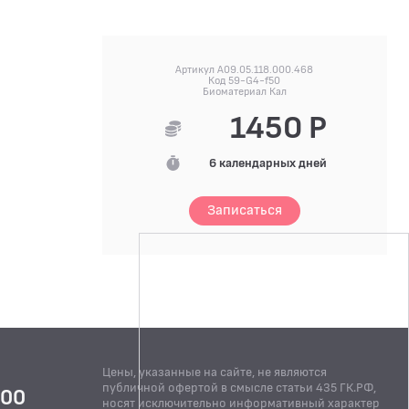
Артикул A09.05.118.000.468
Код 59-G4-f50
Биоматериал Кал
1450 Р
6 календарных дней
Записаться
Цены, указанные на сайте, не являются
публичной офертой в смысле статьи 435 ГК.РФ,
:00
носят исключительно информативный характер