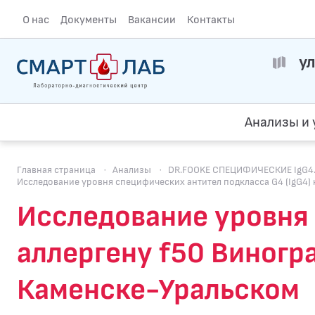
О нас
Документы
Вакансии
Контакты
ул
Анализы и 
Главная страница
·
Анализы
·
DR.FOOKE СПЕЦИФИЧЕСКИЕ IgG4. 
Исследование уровня специфических антител подкласса G4 (IgG4) к
Исследование уровня 
аллергену f50 Виногра
Каменске-Уральском