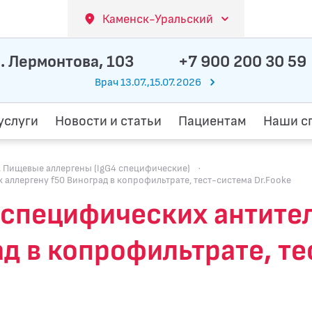
Каменск-Уральский
. Лермонтова, 103
+7 900 200 30 59
Врач 13.07.,15.07.2026
услуги
Новости и статьи
Пациентам
Наши с
Пищевые аллергены (IgG4 специфические)
·
 аллергену f50 Виноград в копрофильтрате, тест-система Dr.Fooke
специфических антител 
д в копрофильтрате, те