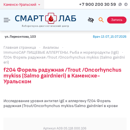
+7 900 200 30 59
Каменск-Уральский
Запись
ул. Лермонтова, 103
Врач 13.07.,15.07.2026
Главная страница
·
Анализы
·
ImmunoCAP ПИЩЕВЫЕ АЛЛЕРГЕНЫ. Рыба и морепродукты (IgE)
·
f204 Форель радужная /Trout /Oncorhynchus mykiss (Salmo gairdni
eri)
f204 Форель радужная /Trout /Oncorhynchus
mykiss (Salmo gairdnieri) в Каменске-
Уральском
Исследование уровня антител IgE к аллергену f204 Форель
радужная (Trout/Oncorhynchus mykiss/Salmo gairdnieri в крови
Артикул A09.05.118.000.106