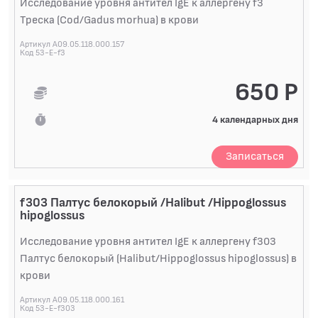
Исследование уровня антител IgE к аллергену f3
Треска (Cod/Gadus morhua) в крови
Артикул A09.05.118.000.157
Код 53-E-f3
650 Р
4 календарных дня
Записаться
f303 Палтус белокорый /Halibut /Hippoglossus
hipoglossus
Исследование уровня антител IgE к аллергену f303
Палтус белокорый (Halibut/Hippoglossus hipoglossus) в
крови
Артикул A09.05.118.000.161
Код 53-E-f303