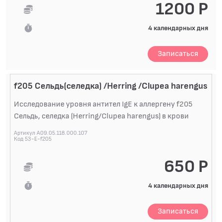
1200 Р
БИОХИМИЧЕСКИЕ ИССЛЕДОВАНИЯ
БИОЛОГИЧЕСКИХ ЖИДКОСТЕЙ
4 календарных дня
ГИСТОЛОГИЧЕСКИЕ ИССЛЕДОВАНИЯ
Записаться
ДИАГНОСТИЧЕСКИЕ ПРОФИЛИ ИССЛЕДОВАНИЙ
КОАГУЛОЛОГИЧЕСКИЕ ИССЛЕДОВАНИЯ
f205 Сельдь(селедка) /Herring /Clupea harengus
ЛЕКАРСТВЕННЫЙ МОНИТОРИНГ
Исследование уровня антител IgE к аллергену f205
ПЦР-ДИАГНОСТИКА ИНФЕКЦИЙ
Сельдь, селедка (Herring/Clupea harengus) в крови
ЦИТОЛОГИЧЕСКИЕ ИССЛЕДОВАНИЯ
Артикул A09.05.118.000.107
Код 53-E-f205
650 Р
4 календарных дня
Записаться