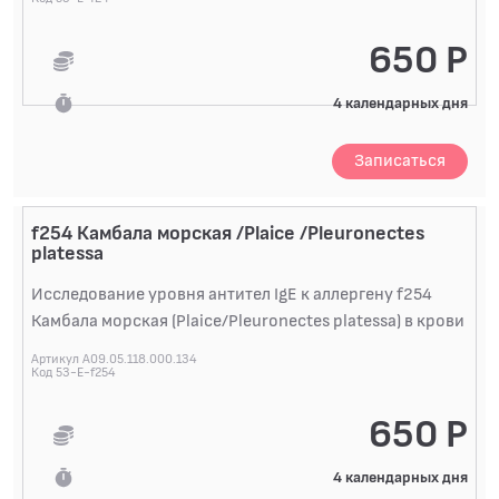
650 Р
4 календарных дня
Записаться
f254 Камбала морская /Plaice /Pleuronectes
platessa
Исследование уровня антител IgE к аллергену f254
Камбала морская (Plaice/Pleuronectes platessa) в крови
Артикул A09.05.118.000.134
Код 53-E-f254
650 Р
4 календарных дня