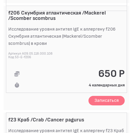
f206 Скумбрия атлантическая /Mackerel
/Scomber scombrus
Исследование уровня антител IgE к аллергену f206
Скумбрия атлантическая (Mackerel/Scomber
scombrus) в крови
Артикул A09.05.118.000.108
Код 53-E-f206
650 Р
4 календарных дня
Записаться
f23 Краб /Crab /Cancer pagurus
Исследование уровня антител IgE к аллергену f23 Краб