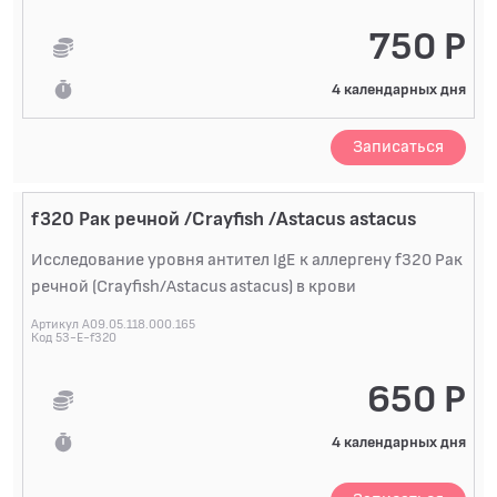
750 Р
4 календарных дня
Записаться
f320 Рак речной /Crayfish /Astacus astacus
Исследование уровня антител IgE к аллергену f320 Рак
речной (Crayfish/Astacus astacus) в крови
Артикул A09.05.118.000.165
Код 53-E-f320
650 Р
4 календарных дня