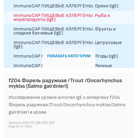
ImmunoCAP ПИЩЕВЫЕ АЛЛЕРГЕНЫ. Орехи (IgE)
ImmunoCAP ПИЩЕВЫЕ АЛЛЕРГЕНЫ. Рыба и
морепродукты (IgE)
ImmunoCAP ПИЩЕВЫЕ АЛЛЕРГЕНЫ. Фрукты и
сладкие бахчевые (IgE)
ImmunoCAP ПИЩЕВЫЕ АЛЛЕРГЕНЫ. Цитрусовые
(IgE)
ПОКАЗАТЬ КАТЕГОРИИ
ImmunoCAP ПИЩЕВЫЕ АЛЛЕРГЕНЫ. Ягоды (IgE)
ImmunoCAP ПИЩЕВЫЕ АЛЛЕРГЕНЫ. Яичные
продукты (IgE)
ImmunoCAP ПИЩЕВЫЕ АЛЛЕРГЕНЫ.Овощи,
f204 Форель радужная /Trout /Oncorhynchus
бахчевые культуры, грибы и масляничные (IgE)
mykiss (Salmo gairdnieri)
RIDA ПАНЕЛИ АЛЛЕРГЕНОВ (IgE специфические)
Исследование уровня антител IgE к аллергену f204
Форель радужная (Trout/Oncorhynchus mykiss/Salmo
АЛЛЕРГОЛОГИЧЕСКИЕ ИССЛЕДОВАНИЯ
gairdnieri в крови
СПЕЦИАЛИЗИРОВАННЫЕ МЕТОДЫ
Артикул A09.05.118.000.106
ИССЛЕДОВАНИЯ
Код 53-E-f204
БАКТЕРИОЛОГИЧЕСКИЕ ИССЛЕДОВАНИЯ