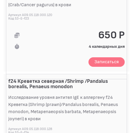
(Crab/Cancer pagurus) в крови
Артикул A09.05.118.000.120
Код 53-E-f23
650 Р
4 календарных дня
Записаться
f24 Креветка северная /Shrimp /Pandalus
borealis, Penaeus monodon
Исследование уровня антител IgE к аллергену f24
Креветка (Shrimp (prawn)/Pandalus borealis, Penaeus
monodon, Metapenaeopsis barbata, Metapenaeopsis
joyneri) в крови
Артикул A09.05.118.000.128
Код 53-E-f24