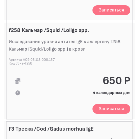
Записаться
f258 Кальмар /Squid /Loligo spp.
Исследование уровня антител IgE к аллергену f258
Кальмар (Squid/Loligo spp.) в крови
Артикул A09.05.118.000.137
Код 53-E-f258
650 Р
4 календарных дня
Записаться
f3 Треска /Cod /Gadus morhua IgE