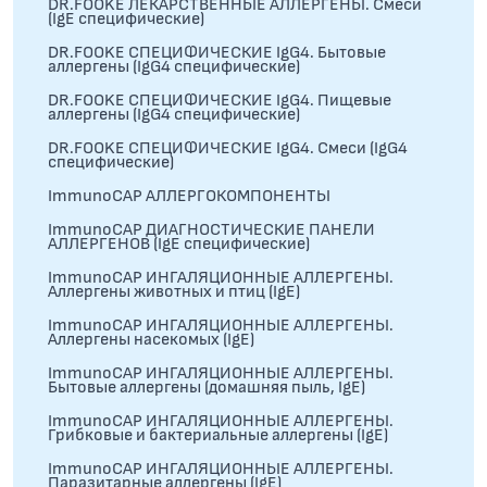
DR.FOOKE ЛЕКАРСТВЕННЫЕ АЛЛЕРГЕНЫ. Смеси
(IgE специфические)
DR.FOOKE СПЕЦИФИЧЕСКИЕ IgG4. Бытовые
аллергены (IgG4 специфические)
DR.FOOKE СПЕЦИФИЧЕСКИЕ IgG4. Пищевые
аллергены (IgG4 специфические)
DR.FOOKE СПЕЦИФИЧЕСКИЕ IgG4. Смеси (IgG4
специфические)
ImmunoCAP АЛЛЕРГОКОМПОНЕНТЫ
ImmunoCAP ДИАГНОСТИЧЕСКИЕ ПАНЕЛИ
АЛЛЕРГЕНОВ (IgE специфические)
ImmunoCAP ИНГАЛЯЦИОННЫЕ АЛЛЕРГЕНЫ.
Аллергены животных и птиц (IgE)
ImmunoCAP ИНГАЛЯЦИОННЫЕ АЛЛЕРГЕНЫ.
Аллергены насекомых (IgE)
ImmunoCAP ИНГАЛЯЦИОННЫЕ АЛЛЕРГЕНЫ.
Бытовые аллергены (домашняя пыль, IgЕ)
ImmunoCAP ИНГАЛЯЦИОННЫЕ АЛЛЕРГЕНЫ.
Грибковые и бактериальные аллергены (IgE)
ImmunoCAP ИНГАЛЯЦИОННЫЕ АЛЛЕРГЕНЫ.
Паразитарные аллергены (IgE)