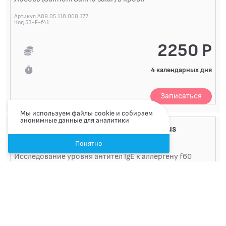
Артикул A09.05.118.000.177
Код 53-E-f41
2250 Р
4 календарных дня
Записаться
Мы используем файлы cookie и собираем
анонимные данные для аналитики
f60 Ставрида /Jack mackerel /Trachurus
japonicus
Понятно
Исследование уровня антител IgE к аллергену f60
Ставрида (Jack mackerel/Trachurus japonicus) в крови
Артикул A09.05.118.000.186
Код 53-E-f60
2250 Р