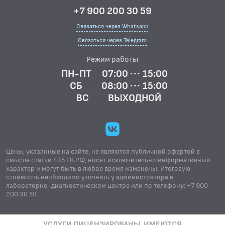
+7 900 200 30 59
Связаться через Whatsapp
Связаться через Telegram
Режим работы
ПН-ПТ
07:00 ··· 15:00
СБ
08:00 ··· 15:00
ВС
ВЫХОДНОЙ
Цены, указанные на сайте, не являются публичной офертой в
смысле статьи 435 ГК.РФ, носят исключительно информативный
характер и могут быть в любое время изменены. Итоговую
стоимость необходимо уточнять у администратора в
лабораторно-диагностическом центре или по телефону: +7 900
200 30 59
УСЛУГИ ЛИЦЕНЗИРОВАНЫ. ИМЕЮТСЯ