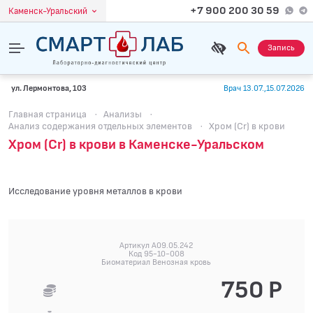
+7 900 200 30 59
Каменск-Уральский
Запись
ул. Лермонтова, 103
Врач 13.07.,15.07.2026
Главная страница
·
Анализы
·
Анализ содержания отдельных элементов
·
Хром (Cr) в крови
Хром (Cr) в крови в Каменске-Уральском
Исследование уровня металлов в крови
Артикул A09.05.242
Код 95-10-008
Биоматериал Венозная кровь
750 Р