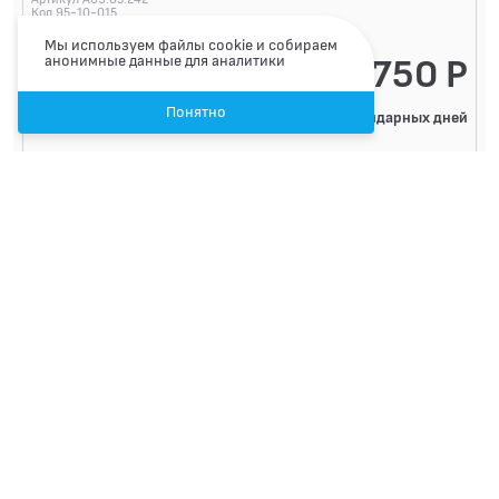
Код 95-10-015
Мы используем файлы cookie и собираем
анонимные данные для аналитики
750 Р
Понятно
6 календарных дней
Записаться
←
1
2
3
4
5
6
7
8
9
10
11
→
Лицензия №ЛО-66-01-004724 от 09.06.2017