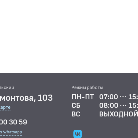
льский
Режим работы
рмонтова, 103
ПН-ПТ
07:00 ··· 15
СБ
08:00 ··· 15
карте
ВС
ВЫХОДНО
00 30 59
ез Whatsapp