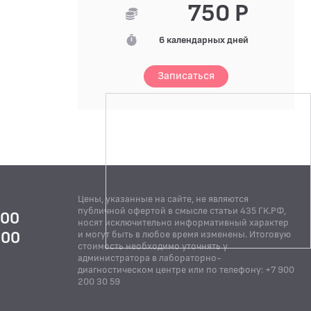
750 Р
6 календарных дней
Записаться
Цены, указанные на сайте, не являются
публичной офертой в смысле статьи 435 ГК.РФ,
:00
носят исключительно информативный характер
:00
и могут быть в любое время изменены. Итоговую
стоимость необходимо уточнять у
Й
администратора в лабораторно-
диагностическом центре или по телефону: +7 900
200 30 59