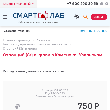
+7 900 200 30 59
Каменск-Уральский
Запись
ул. Лермонтова, 103
Врач 13.07.,15.07.2026
Главная страница
·
Анализы
·
Анализ содержания отдельных элементов
·
Стронций (Sr) в крови
Стронций (Sr) в крови в Каменске-Уральском
Исследование уровня металлов в крови
Артикул A09.05.242
Код 95-10-033
Биоматериал Венозная кровь
750 Р