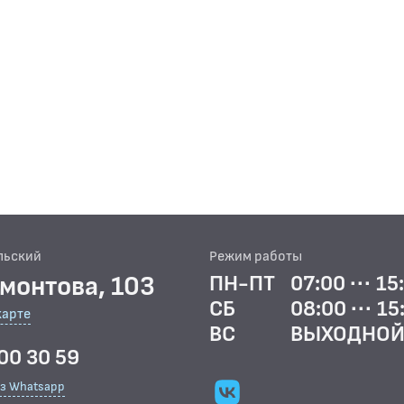
льский
Режим работы
рмонтова, 103
ПН-ПТ
07:00 ··· 15
СБ
08:00 ··· 15
карте
ВС
ВЫХОДНО
00 30 59
ез Whatsapp