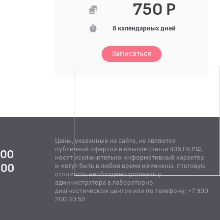
750 Р
6 календарных дней
Записаться
Цены, указанные на сайте, не являются
публичной офертой в смысле статьи 435 ГК.РФ,
:00
носят исключительно информативный характер
:00
и могут быть в любое время изменены. Итоговую
стоимость необходимо уточнять у
Й
администратора в лабораторно-
диагностическом центре или по телефону: +7 900
200 30 59