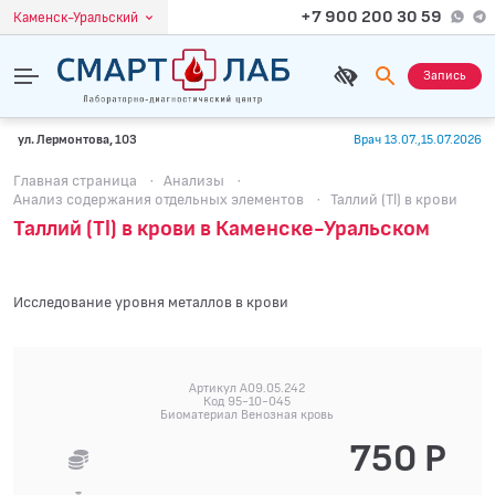
+7 900 200 30 59
Каменск-Уральский
Запись
ул. Лермонтова, 103
Врач 13.07.,15.07.2026
Главная страница
·
Анализы
·
Анализ содержания отдельных элементов
·
Таллий (Tl) в крови
Таллий (Tl) в крови в Каменске-Уральском
Исследование уровня металлов в крови
Артикул A09.05.242
Код 95-10-045
Биоматериал Венозная кровь
750 Р