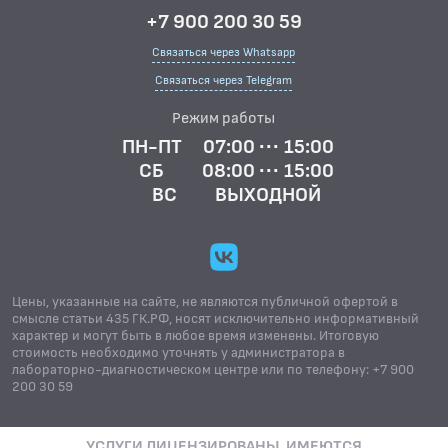
+7 900 200 30 59
Связаться через Whatsapp
Связаться через Telegram
Режим работы
ПН-ПТ
07:00 ··· 15:00
СБ
08:00 ··· 15:00
ВС
ВЫХОДНОЙ
Цены, указанные на сайте, не являются публичной офертой в
смысле статьи 435 ГК.РФ, носят исключительно информативный
характер и могут быть в любое время изменены. Итоговую
стоимость необходимо уточнять у администратора в
лабораторно-диагностическом центре или по телефону: +7 900
200 30 59
УСЛУГИ ЛИЦЕНЗИРОВАНЫ. ИМЕЮТСЯ