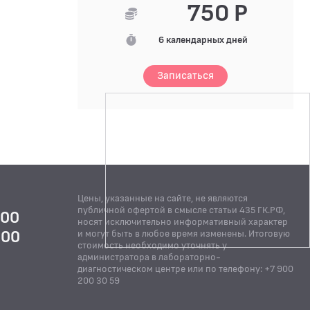
750 Р
6 календарных дней
Записаться
Цены, указанные на сайте, не являются
публичной офертой в смысле статьи 435 ГК.РФ,
:00
носят исключительно информативный характер
:00
и могут быть в любое время изменены. Итоговую
стоимость необходимо уточнять у
Й
администратора в лабораторно-
диагностическом центре или по телефону: +7 900
200 30 59