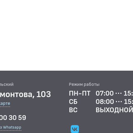
льский
Режим работы
рмонтова, 103
ПН-ПТ
07:00 ··· 15
СБ
08:00 ··· 15
карте
ВС
ВЫХОДНО
00 30 59
ез Whatsapp