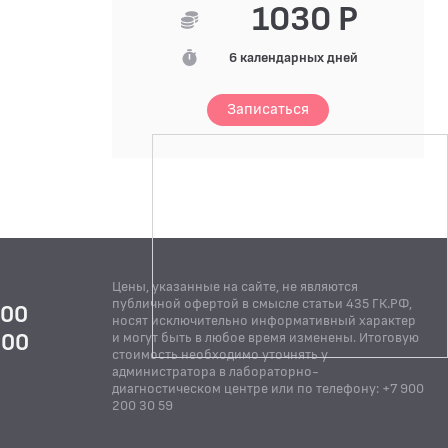
1030 Р
6 календарных дней
Записаться
Цены, указанные на сайте, не являются
публичной офертой в смысле статьи 435 ГК.РФ,
:00
носят исключительно информативный характер
:00
и могут быть в любое время изменены. Итоговую
стоимость необходимо уточнять у
Й
администратора в лабораторно-
диагностическом центре или по телефону: +7 900
200 30 59