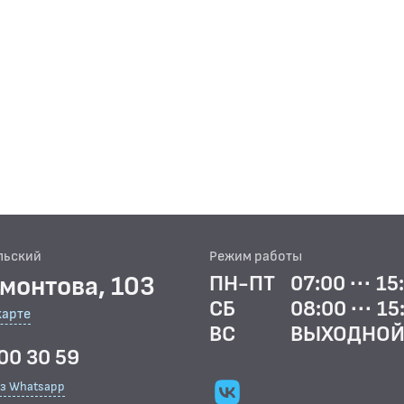
льский
Режим работы
рмонтова, 103
ПН-ПТ
07:00 ··· 15
СБ
08:00 ··· 15
карте
ВС
ВЫХОДНО
00 30 59
ез Whatsapp