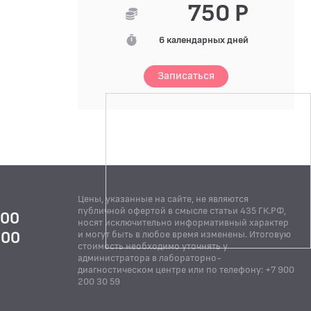
750 Р
6 календарных дней
Записаться
Цены, указанные на сайте, не являются
публичной офертой в смысле статьи 435 ГК.РФ,
:00
носят исключительно информативный характер
:00
и могут быть в любое время изменены. Итоговую
стоимость необходимо уточнять у
Й
администратора в лабораторно-
диагностическом центре или по телефону: +7 900
200 30 59