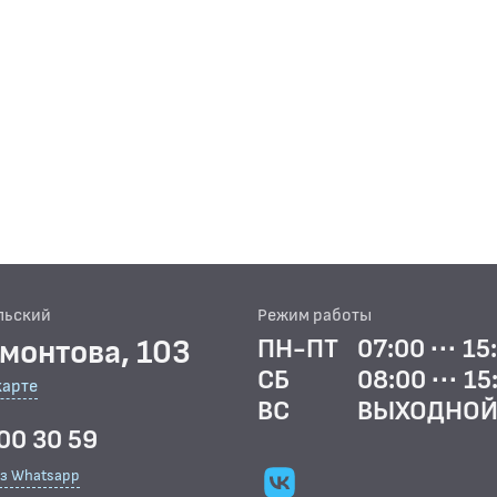
льский
Режим работы
рмонтова, 103
ПН-ПТ
07:00 ··· 15
СБ
08:00 ··· 15
карте
ВС
ВЫХОДНО
00 30 59
ез Whatsapp