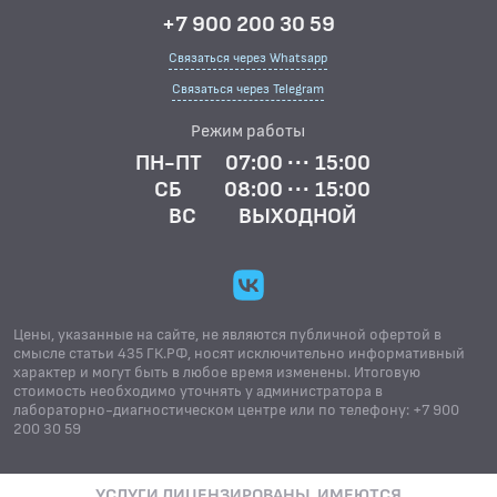
+7 900 200 30 59
Связаться через Whatsapp
Связаться через Telegram
Режим работы
ПН-ПТ
07:00 ··· 15:00
СБ
08:00 ··· 15:00
ВС
ВЫХОДНОЙ
Цены, указанные на сайте, не являются публичной офертой в
смысле статьи 435 ГК.РФ, носят исключительно информативный
характер и могут быть в любое время изменены. Итоговую
стоимость необходимо уточнять у администратора в
лабораторно-диагностическом центре или по телефону: +7 900
200 30 59
УСЛУГИ ЛИЦЕНЗИРОВАНЫ. ИМЕЮТСЯ