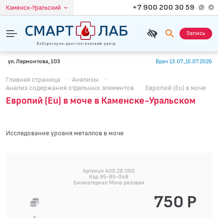
+7 900 200 30 59
Каменск-Уральский
Запись
ул. Лермонтова, 103
Врач 13.07.,15.07.2026
Главная страница
·
Анализы
·
Анализ содержания отдельных элементов
·
Европий (Eu) в моче
Европий (Eu) в моче в Каменске-Уральском
Исследование уровня металлов в моче
Артикул A09.28.060
Код 95-85-048
Биоматериал Моча разовая
750 Р