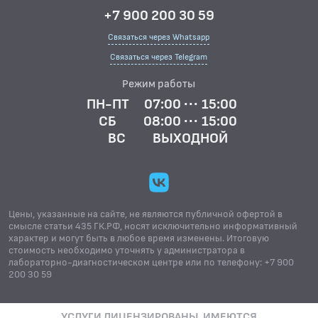
+7 900 200 30 59
Связаться через Whatsapp
Связаться через Telegram
Режим работы
ПН-ПТ
07:00 ··· 15:00
СБ
08:00 ··· 15:00
ВС
ВЫХОДНОЙ
Цены, указанные на сайте, не являются публичной офертой в
смысле статьи 435 ГК.РФ, носят исключительно информативный
характер и могут быть в любое время изменены. Итоговую
стоимость необходимо уточнять у администратора в
лабораторно-диагностическом центре или по телефону: +7 900
200 30 59
УСЛУГИ ЛИЦЕНЗИРОВАНЫ. ИМЕЮТСЯ