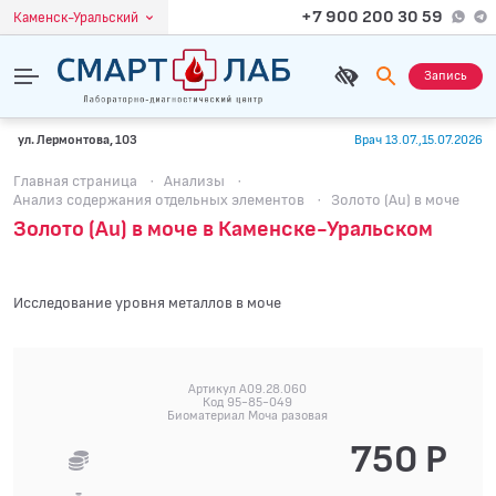
+7 900 200 30 59
Каменск-Уральский
Запись
ул. Лермонтова, 103
Врач 13.07.,15.07.2026
Главная страница
·
Анализы
·
Анализ содержания отдельных элементов
·
Золото (Au) в моче
Золото (Au) в моче в Каменске-Уральском
Исследование уровня металлов в моче
Артикул A09.28.060
Код 95-85-049
Биоматериал Моча разовая
750 Р