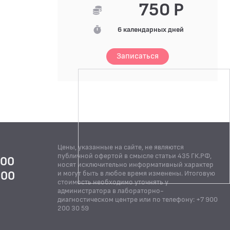
750 Р
6 календарных дней
Записаться
Цены, указанные на сайте, не являются
публичной офертой в смысле статьи 435 ГК.РФ,
:00
носят исключительно информативный характер
:00
и могут быть в любое время изменены. Итоговую
стоимость необходимо уточнять у
Й
администратора в лабораторно-
диагностическом центре или по телефону: +7 900
200 30 59