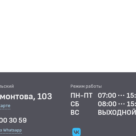
льский
Режим работы
рмонтова, 103
ПН-ПТ
07:00 ··· 15
СБ
08:00 ··· 15
карте
ВС
ВЫХОДНО
00 30 59
ез Whatsapp