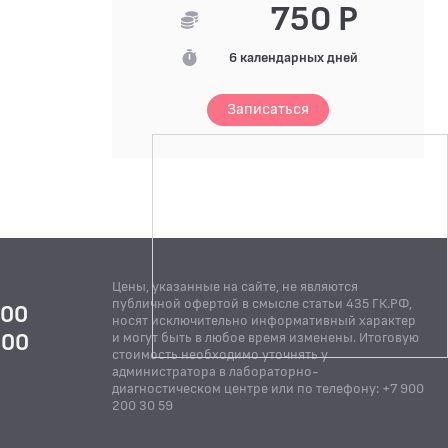
750 Р
6 календарных дней
Записаться
Цены, указанные на сайте, не являются
публичной офертой в смысле статьи 435 ГК.РФ,
:00
носят исключительно информативный характер
:00
и могут быть в любое время изменены. Итоговую
стоимость необходимо уточнять у
Й
администратора в лабораторно-
диагностическом центре или по телефону: +7 900
200 30 59