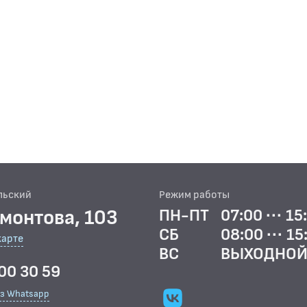
льский
Режим работы
рмонтова, 103
ПН-ПТ
07:00 ··· 15
СБ
08:00 ··· 15
карте
ВС
ВЫХОДНО
00 30 59
ез Whatsapp