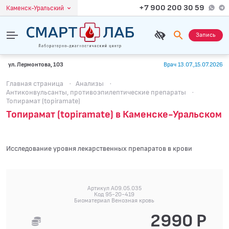
+7 900 200 30 59
Каменск-Уральский
Запись
ул. Лермонтова, 103
Врач 13.07.,15.07.2026
Главная страница
·
Анализы
·
Антиконвульсанты, противоэпилептические препараты
·
Топирамат (topiramate)
Топирамат (topiramate) в Каменске-Уральском
Исследование уровня лекарственных препаратов в крови
Артикул A09.05.035
Код 95-20-419
Биоматериал Венозная кровь
2990 Р