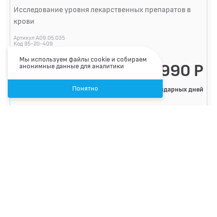
Исследование уровня лекарственных препаратов в
крови
Артикул A09.05.035
Код 95-20-409
Мы используем файлы cookie и собираем
2990 Р
анонимные данные для аналитики
Понятно
6 календарных дней
Записаться
Топирамат (topiramate)
Исследование уровня лекарственных препаратов в
крови
Артикул A09.05.035
Код 95-20-419