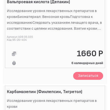
Вальпроевая кислота (Депакин)
Исследование уровня лекарственных препаратов в
кровиБиоматериал: Венозная кровьПодготовка к
исследованиюСледовать указаниям лечащего врача, в
соответствии с целями исследования. Взятие крови
предпочтительно проводить утром натощак, или не
Артикул A09.05.035
ранее чем через 4 часа после последнего приема
Код 95-20-404
пищи, если нет иных рекомендаций врача. Допустимо
1660 Р
пить чистую воду. Чай, кофе, сок, газированная и
минеральная вода
6 календарных дней
запрещаются.ОписаниеВальпроевая кислота -
противоэпилептическое средство, знание
концентрации которой в крови позволяет
Записаться
контролировать лечебную дозу препарата.
Применяют у взрослых и детей при различных формах
Карбамазепин (Финлепсин, Тигретол)
генерализованных припадков, у детей - еще и при
фебрильных судорогах, тике.При пероральном
Исследование уровня лекарственных препаратов в
применении хорошо всасывается, достигая
крови