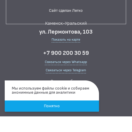
Сайт сделан Легко
Каменск-Уральский
ул. Лермонтова, 103
Показать на карте
+7 900 200 30 59
Связаться через Whatsapp
Связаться через Telegram
Режим работы
Мы используем файлы cookie и собираем
ПН-ПТ
07:00 ··· 15:00
анонимные данные для аналитики
СБ
08:00 ··· 15:00
ВС
ВЫХОДНОЙ
Понятно