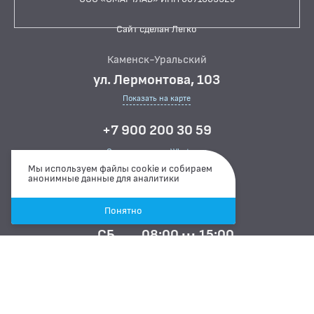
Сайт сделан Легко
Каменск-Уральский
ул. Лермонтова, 103
Показать на карте
+7 900 200 30 59
Связаться через Whatsapp
Мы используем файлы cookie и собираем
Связаться через Telegram
анонимные данные для аналитики
Режим работы
Понятно
ПН-ПТ
07:00 ··· 15:00
СБ
08:00 ··· 15:00
ВС
ВЫХОДНОЙ