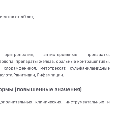
ентов от 40 лет;
, эритропоэтин, антистероидные препараты,
одопа, препараты железа, оральные контрацептивы.
ол, метотрексат, сульфаниламидные
ислота,Ранитидин, Рифампицин.
нормы (повышенные значения)
дополнительных клинических, инструментальных и