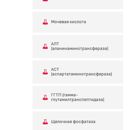
Мочевая кислота
АЛТ
(аланинаминотрансфераза)
АСТ
(аспартатаминотрансфераза)
ГГТП (гамма-
глутамилтранспептидаза)
Щелочная фосфатаза