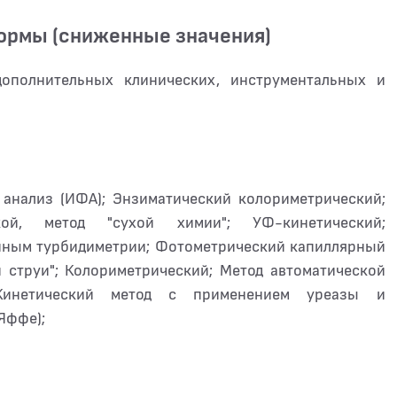
нормы (сниженные значения)
дополнительных клинических, инструментальных и
нализ (ИФА); Энзиматический колориметрический;
ской, метод "сухой химии"; УФ-кинетический;
анным турбидиметрии; Фотометрический капиллярный
 струи"; Колориметрический; Метод автоматической
 Кинетический метод с применением уреазы и
Яффе);