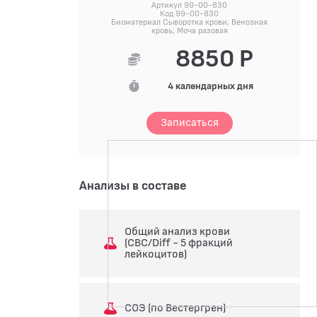
Артикул 99-00-830
Код 99-00-830
Биоматериал Сыворотка крови; Венозная
кровь; Моча разовая
8850 Р
4 календарных дня
Записаться
Анализы в составе
Общий анализ крови
(CBC/Diff - 5 фракций
лейкоцитов)
СОЭ (по Вестергрен)