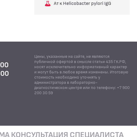
Ат к Helicobacter pylori IgG
Цены, указанные на сайте, не являются
публичной офертой в смысле статьи 435 ГК.РФ,
:00
носят исключительно информативный характер
:00
и могут быть в любое время изменены. Итоговую
стоимость необходимо уточнять у
Й
администратора в лабораторно-
диагностическом центре или по телефону: +7 900
200 30 59
МА КОНСУЛЬТАЦИЯ СПЕЦИАЛИСТА