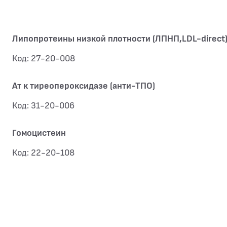
Липопротеины низкой плотности (ЛПНП,LDL-direct
Код: 27-20-008
Ат к тиреопероксидазе (анти-ТПО)
Код: 31-20-006
Гомоцистеин
Код: 22-20-108