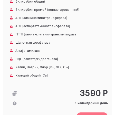
Билирубин общий
Билирубин прямой (коньюгированный)
АЛТ (аланинаминотрансфераза)
АСТ (аспартатаминотрансфераза)
ГГТП (гамма-глутамилтранспептидаза)
Щелочная фосфатаза
Альфа-амилаза
ЛДГ (лактатдегидрогеназа)
Калий, Натрий, Хлор (К+, Na+, Cl-)
Кальций общий (Ca)
3590 Р
1 календарный день