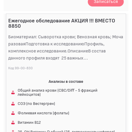
Записаться
Ежегодное обследование АКЦИЯ !!! ВМЕСТО
8850
Биоматериал: Сыворотка крови; Венозная кровь; Моча
разоваяПодготовка к исследованиюПрофиль,
комплексное исследование.ОписаниеВ состав
данного профиля входят 25 важных
показателей:Комплексное лабораторное
Код 99-00-830
обследование состояния организма,
предназначенное для скрининга ряда заболеваний
Анализы в составе
сильно снижающих качество жизни, в том числе
Общий анализ крови (CBC/Diff - 5 фракций
сахарного диабета, заболеваний щитовидной железы,
лейкоцитов)
других патологий. Профилактическое ежегодное
СОЭ (по Вестергрен)
обследование позволяет своевременно выявить
Фолиевая кислота (фолаты)
болезнь или негативный процесс, предшествующий
заболеванию, назначить лечение, профилактику,
Витамин В12
чтобы избежать развития осложнений.Данный
25-ОН Витамин D общий (25-гидроксикальциферол)