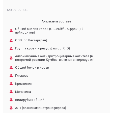
Код 99-00-831
Анализы в составе
Общий анализ крови (CBC/Diff - 5 фракций
лейкоцитов)
СОЭ (по Вестергрен)
Группа крови + резус фактор(RhD)
Аллоиммунные антиэритроцитарные антитела (в
непрямой реакции Кумбса, включая антирезус Ат)
Общий белок в крови
Глюкоза
Креатинин
Мочевина
Билирубин общий
АЛТ (аланинаминотрансфераза)