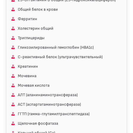
профиль является наиболее удобным для врача и
Общий белок в крови
пациента, включает общеклинические и
специфические тесты. На данное исследование
Ферритин
скидки не предоставляются (см. Положение о
Холестерин общий
скидках).Показания к назначениюежегодное
Триглицериды
профилактическое обследование для пациентов от 40
лет;комплексная оценка состояния
Гликозилированный гемоглобин (HBA1c)
здоровья.Интерферирующие
С-реактивный белок (ультрачувствительный)
факторыПовышают:Кортикотропин,
Креатинин
кортикостероиды, эритропоэтин, антистеро...
Мочевина
Мочевая кислота
АЛТ (аланинаминотрансфераза)
АСТ (аспартатаминотрансфераза)
ГГТП (гамма-глутамилтранспептидаза)
Щелочная фосфатаза
Кальций общий (Ca)