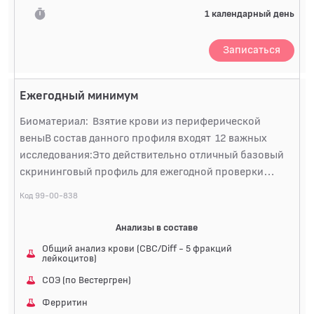
Показатель функции печени и состояния
1 календарный день
желчевыводящих...
Записаться
Ежегодный минимум
Биоматериал: Взятие крови из периферической
веныВ состав данного профиля входят 12 важных
исследования:Это действительно отличный базовый
скрининговый профиль для ежегодной проверки
здоровья взрослого человека. Он охватывает
Код 99-00-838
ключевые системы организма и позволяет выявить
риски наиболее распространенных заболеваний.1.
Анализы в составе
Общий анализ крови + СОЭОценка общего состояния
Общий анализ крови (CBC/Diff - 5 фракций
здоровья, выявление анемии, воспаления, инфекций,
лейкоцитов)
проблем со свертываемостью. Дифференцированный
СОЭ (по Вестергрен)
подсчет лейкоцитов помогает определить тип
Ферритин
возможной инфекции (вирусная/бактериальная) или