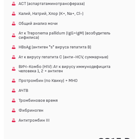
АСТ (аспартатаминотрансфераза)
Калий, Натрий, Хлор (К+, Na+, Cl-)
Общий анализ мочи
Ат к Treponema pallidum (IgG+IgM) (возбудитель
сифилиса)
HВsAg (антиген "s" вируса гепатита В)
Ат к вирусу гепатита С (анти-HCV, суммарные)
ВИЧ-Комбо (HIV): Ат к вирусу иммунодефицита
человека 1, 2 + антиген
Протромбин (по Квику) + МНО
АЧТВ
Тромбиновое время
Фибриноген
Антитромбин III