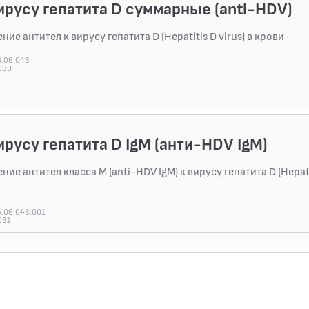
вирусу гепатита D суммарные (anti-HDV)
ие антител к вирусу гепатита D (Hepatitis D virus) в крови
6.06.043
030
вирусу гепатита D IgM (анти-HDV IgM)
ие антител класса M (anti-HDV IgM) к вирусу гепатита D (Hepatit
6.06.043.001
031