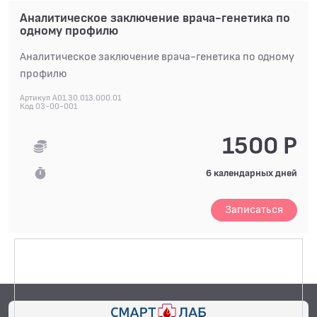
Другие комплексные генетические исследования
Аналитическое заключение врача-генетика по
одному профилю
Заключение по генетическим исследованиям
Мониторинг онкологических образований
Аналитическое заключение врача-генетика по одному
профилю
Наследственные заболевания
Неинвазивная пренатальная диагностика
Артикул A01.30.013.000.01
Код 03-00-001
Онкологический риск
1500 Р
Определение родства
Отставание развития у детей и эпилепсии детского
6 календарных дней
возраста
Системные генетические риски
Записаться
Спортивная генетика
Фармакогенетика
Цитогенетика
АЛЛЕРГОЛОГИЧЕСКИЕ ИССЛЕДОВАНИЯ