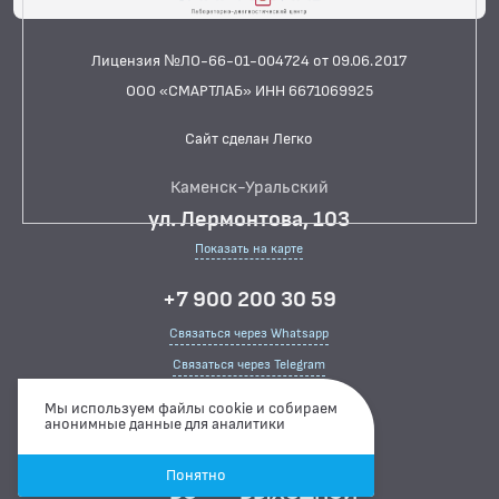
АЛЛЕРГОЛОГИЧЕСКИЕ ИССЛЕДОВАНИЯ
СПЕЦИАЛИЗИРОВАННЫЕ МЕТОДЫ
Лицензия №ЛО-66-01-004724 от 09.06.2017
ИССЛЕДОВАНИЯ
ООО «СМАРТЛАБ» ИНН 6671069925
БАКТЕРИОЛОГИЧЕСКИЕ ИССЛЕДОВАНИЯ
Сайт сделан Легко
БИОХИМИЧЕСКИЕ ИССЛЕДОВАНИЯ
БИОЛОГИЧЕСКИХ ЖИДКОСТЕЙ
Каменск-Уральский
ГИСТОЛОГИЧЕСКИЕ ИССЛЕДОВАНИЯ
ул. Лермонтова, 103
ДИАГНОСТИЧЕСКИЕ ПРОФИЛИ ИССЛЕДОВАНИЙ
Показать на карте
КОАГУЛОЛОГИЧЕСКИЕ ИССЛЕДОВАНИЯ
+7 900 200 30 59
ЛЕКАРСТВЕННЫЙ МОНИТОРИНГ
Связаться через Whatsapp
Связаться через Telegram
ПЦР-ДИАГНОСТИКА ИНФЕКЦИЙ
Режим работы
Мы используем файлы cookie и собираем
ЦИТОЛОГИЧЕСКИЕ ИССЛЕДОВАНИЯ
анонимные данные для аналитики
ПН-ПТ
07:00 ··· 15:00
СБ
08:00 ··· 15:00
Понятно
ВС
ВЫХОДНОЙ