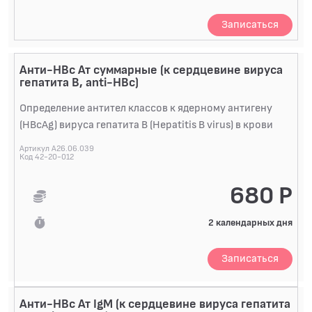
Записаться
Анти-HBc Ат суммарные (к сердцевине вируса
гепатита В, anti-HBc)
Определение антител классов к ядерному антигену
(HBcAg) вируса гепатита B (Hepatitis B virus) в крови
Артикул A26.06.039
Код 42-20-012
680 Р
2 календарных дня
Записаться
Анти-HBc Ат IgM (к сердцевине вируса гепатита