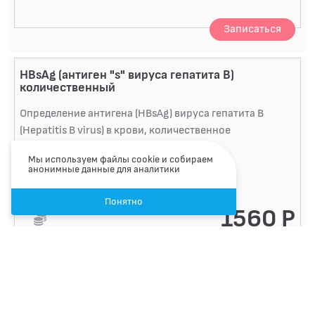
Записаться
HBsAg (антиген "s" вируса гепатита B)
количественный
Определение антигена (HBsAg) вируса гепатита B
(Hepatitis B virus) в крови, количественное
исследование
Мы используем файлы cookie и собираем
анонимные данные для аналитики
Артикул A26.06.036.002
Код 42-20-016
Понятно
1560 Р
5 календарных дней
Записаться