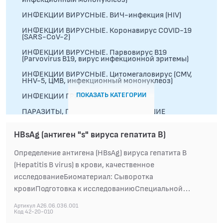
ИНФЕКЦИИ ВИРУСНЫЕ. ВИЧ-инфекция (HIV)
ИНФЕКЦИИ ВИРУСНЫЕ. Коронавирус COVID-19
(SARS-CoV-2)
ИНФЕКЦИИ ВИРУСНЫЕ. Парвовирус B19
(Parvovirus B19, вирус инфекционной эритемы)
ИНФЕКЦИИ ВИРУСНЫЕ. Цитомегаловирус (CMV,
HHV-5, ЦМВ, инфекционный мононуклеоз)
ПОКАЗАТЬ КАТЕГОРИИ
ИНФЕКЦИИ ГРИБКОВЫЕ
ПАРАЗИТЫ, ГЕЛЬМИНТЫ, ПРОСТЕЙШИЕ
HВsAg (антиген "s" вируса гепатита В)
ИММУНОЛОГИЧЕСКИЕ ИССЛЕДОВАНИЯ
Определение антигена (HBsAg) вируса гепатита B
АУТОИММУННАЯ ПАТОЛОГИЯ
(Hepatitis B virus) в крови, качественное
ГЕНЕТИКА
исследованиеБиоматериал: Сыворотка
кровиПодготовка к исследованиюСпециальной
АЛЛЕРГОЛОГИЧЕСКИЕ ИССЛЕДОВАНИЯ
подготовки к исследованию не требуется. Взятие
Артикул A26.06.036.001
крови проводится натощак или не ранее, чем через 4
Код 42-20-010
АЛЛЕРГОЛОГИЧЕСКИЕ ИССЛЕДОВАНИЯ