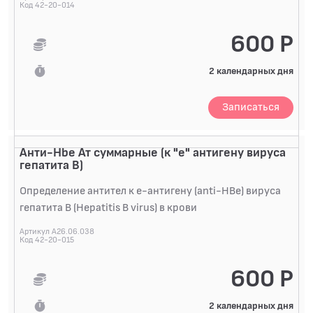
Код 42-20-014
600 Р
2 календарных дня
Записаться
Анти-Hbe Ат суммарные (к "е" антигену вируса
гепатита В)
Определение антител к e-антигену (anti-HBe) вируса
гепатита B (Hepatitis B virus) в крови
Артикул A26.06.038
Код 42-20-015
600 Р
2 календарных дня