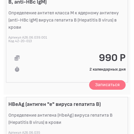
В, anti-HBc IgM)
Определение антител класса M к ядерному антигену
(anti-HBc IgM) вируса гепатита B (Hepatitis B virus) в
крови
Артикул A26.06.039.001
Код 42-20-013
990 Р
2 календарных дня
Записаться
HВeAg (антиген "е" вируса гепатита В)
Определение антигена (HbeAg) вируса гепатита B
(Hepatitis B virus) в крови
Артикул A26.06.035