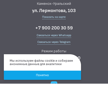
Каменск-Уральский
ЦИТОЛОГИЧЕСКИЕ ИССЛЕДОВАНИЯ
ул. Лермонтова, 103
Показать на карте
+7 900 200 30 59
Связаться через Whatsapp
Связаться через Telegram
Режим работы
ПН-ПТ
07:00 ··· 15:00
Мы используем файлы cookie и собираем
СБ
08:00 ··· 15:00
анонимные данные для аналитики
ВС
ВЫХОДНОЙ
Понятно
Цены, указанные на сайте, не являются публичной офертой в
смысле статьи 435 ГК.РФ, носят исключительно информативный
характер и могут быть в любое время изменены. Итоговую
стоимость необходимо уточнять у администратора в