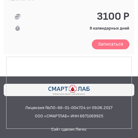
БИОХИМИЧЕСКИЕ ИССЛЕДОВАНИЯ
БИОЛОГИЧЕСКИХ ЖИДКОСТЕЙ
3100 Р
ГИСТОЛОГИЧЕСКИЕ ИССЛЕДОВАНИЯ
8 календарных дней
ДИАГНОСТИЧЕСКИЕ ПРОФИЛИ ИССЛЕДОВАНИЙ
Записаться
Женское здоровье
Костный метаболизм
Обследование для госпитализации
Обследование печени
Обследование системы пищеварения
Сердечно-сосудистая система
Лицензия №ЛО-66-01-004724 от 09.06.2017
КОАГУЛОЛОГИЧЕСКИЕ ИССЛЕДОВАНИЯ
ООО «СМАРТЛАБ» ИНН 6671069925
ЛЕКАРСТВЕННЫЙ МОНИТОРИНГ
Сайт сделан Легко
ПЦР-ДИАГНОСТИКА ИНФЕКЦИЙ