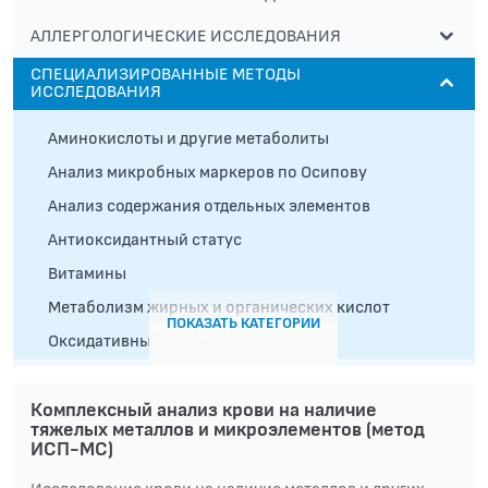
АЛЛЕРГОЛОГИЧЕСКИЕ ИССЛЕДОВАНИЯ
СПЕЦИАЛИЗИРОВАННЫЕ МЕТОДЫ
ИССЛЕДОВАНИЯ
Аминокислоты и другие метаболиты
Анализ микробных маркеров по Осипову
Анализ содержания отдельных элементов
Антиоксидантный статус
Витамины
Метаболизм жирных и органических кислот
ПОКАЗАТЬ КАТЕГОРИИ
Оксидативный статус
ТЯЖЕЛЫЕ МЕТАЛЛЫ, МИКРОЭЛЕМЕНТЫ (масс-
спектрометрия с индуктивно-связанной плазмой
(ИСП-МС), атомно-абсорбционная спектрометрия
Комплексный анализ крови на наличие
(ААС))
тяжелых металлов и микроэлементов (метод
ИСП-МС)
БАКТЕРИОЛОГИЧЕСКИЕ ИССЛЕДОВАНИЯ