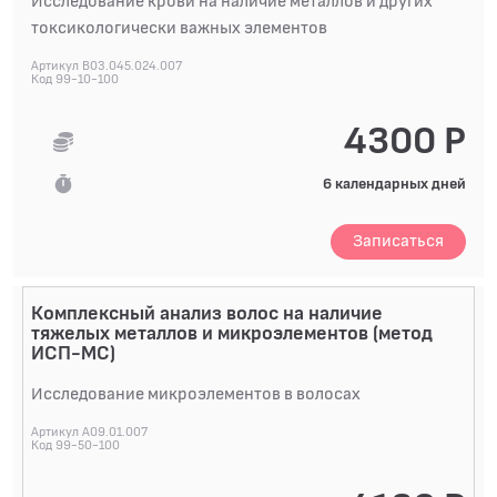
Исследование крови на наличие металлов и других
БИОХИМИЧЕСКИЕ ИССЛЕДОВАНИЯ
токсикологически важных элементов
БИОЛОГИЧЕСКИХ ЖИДКОСТЕЙ
Артикул B03.045.024.007
ГИСТОЛОГИЧЕСКИЕ ИССЛЕДОВАНИЯ
Код 99-10-100
ДИАГНОСТИЧЕСКИЕ ПРОФИЛИ ИССЛЕДОВАНИЙ
4300 Р
КОАГУЛОЛОГИЧЕСКИЕ ИССЛЕДОВАНИЯ
6 календарных дней
ЛЕКАРСТВЕННЫЙ МОНИТОРИНГ
Записаться
ПЦР-ДИАГНОСТИКА ИНФЕКЦИЙ
ЦИТОЛОГИЧЕСКИЕ ИССЛЕДОВАНИЯ
Комплексный анализ волос на наличие
тяжелых металлов и микроэлементов (метод
ИСП-МС)
Исследование микроэлементов в волосах
Артикул A09.01.007
Код 99-50-100