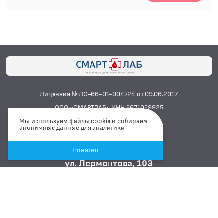
Лицензия №ЛО-66-01-004724 от 09.06.2017
ООО «СМАРТЛАБ» ИНН 6671069925
Мы используем файлы cookie и собираем
анонимные данные для аналитики
Сайт сделан Легко
Каменск-Уральский
Понятно
ул. Лермонтова, 103
Показать на карте
+7 900 200 30 59
Связаться через Whatsapp