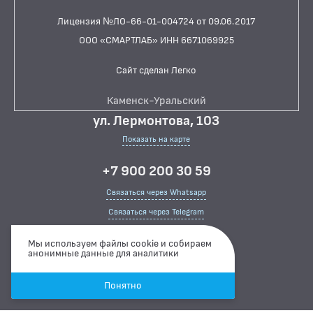
Иммуносупрессоры
Лицензия №ЛО-66-01-004724 от 09.06.2017
Местные анестетики
ООО «СМАРТЛАБ» ИНН 6671069925
Метаболическое средство (другое)
Сайт сделан Легко
Наркотические и психоактивные вещества в моче
Каменск-Уральский
Нейролептики (антипсихотические препараты)
ул. Лермонтова, 103
Нестероидные противовоспалительные препараты
Показать на карте
Противогрибковые препараты
Противомикробные (противопротозойные)
+7 900 200 30 59
препараты
Связаться через Whatsapp
Противоопухолевые препараты
Связаться через Telegram
Сердечные гликозиды
Режим работы
Мы используем файлы cookie и собираем
анонимные данные для аналитики
ПЦР-ДИАГНОСТИКА ИНФЕКЦИЙ
ПН-ПТ
07:00 ··· 15:00
СБ
08:00 ··· 15:00
ЦИТОЛОГИЧЕСКИЕ ИССЛЕДОВАНИЯ
Понятно
ВС
ВЫХОДНОЙ