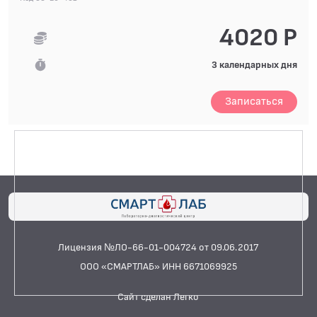
БИОХИМИЧЕСКИЕ ИССЛЕДОВАНИЯ
БИОЛОГИЧЕСКИХ ЖИДКОСТЕЙ
4020 Р
ГИСТОЛОГИЧЕСКИЕ ИССЛЕДОВАНИЯ
3 календарных дня
ДИАГНОСТИЧЕСКИЕ ПРОФИЛИ ИССЛЕДОВАНИЙ
Записаться
Женское здоровье
Костный метаболизм
Обследование для госпитализации
Обследование печени
Обследование системы пищеварения
Сердечно-сосудистая система
Лицензия №ЛО-66-01-004724 от 09.06.2017
КОАГУЛОЛОГИЧЕСКИЕ ИССЛЕДОВАНИЯ
ООО «СМАРТЛАБ» ИНН 6671069925
ЛЕКАРСТВЕННЫЙ МОНИТОРИНГ
Сайт сделан Легко
ПЦР-ДИАГНОСТИКА ИНФЕКЦИЙ