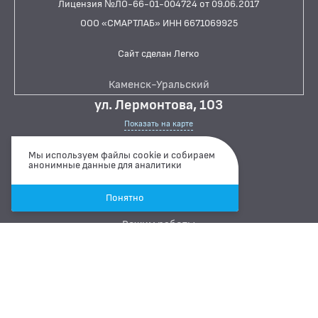
Лицензия №ЛО-66-01-004724 от 09.06.2017
СПЕЦИАЛИЗИРОВАННЫЕ МЕТОДЫ
ИССЛЕДОВАНИЯ
ООО «СМАРТЛАБ» ИНН 6671069925
БАКТЕРИОЛОГИЧЕСКИЕ ИССЛЕДОВАНИЯ
Сайт сделан Легко
БИОХИМИЧЕСКИЕ ИССЛЕДОВАНИЯ
БИОЛОГИЧЕСКИХ ЖИДКОСТЕЙ
Каменск-Уральский
ул. Лермонтова, 103
ГИСТОЛОГИЧЕСКИЕ ИССЛЕДОВАНИЯ
Показать на карте
ДИАГНОСТИЧЕСКИЕ ПРОФИЛИ ИССЛЕДОВАНИЙ
+7 900 200 30 59
Мы используем файлы cookie и собираем
КОАГУЛОЛОГИЧЕСКИЕ ИССЛЕДОВАНИЯ
анонимные данные для аналитики
Связаться через Whatsapp
ЛЕКАРСТВЕННЫЙ МОНИТОРИНГ
Понятно
Связаться через Telegram
ПЦР-ДИАГНОСТИКА ИНФЕКЦИЙ
Режим работы
ЦИТОЛОГИЧЕСКИЕ ИССЛЕДОВАНИЯ
ПН-ПТ
07:00 ··· 15:00
СБ
08:00 ··· 15:00
ВС
ВЫХОДНОЙ