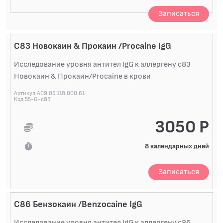
Записаться
C83 Новокаин & Прокаин /Procaine IgG
Исследование уровня антител IgG к аллергену c83
Новокаин & Прокаин/Procaine в крови
Артикул A09.05.118.000.61
Код 55-G-c83
3050 Р
8 календарных дней
Записаться
C86 Бензокаин /Benzocaine IgG
Исследование уровня антител IgG к аллергену c86