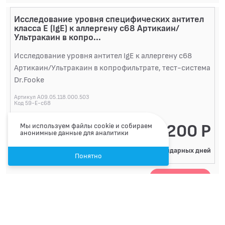
Исследование уровня специфических антител
класса E (IgE) к аллергену c68 Артикаин/
Ультракаин в копро...
Исследование уровня антител IgE к аллергену c68
Артикаин/Ультракаин в копрофильтрате, тест-система
Dr.Fooke
Артикул A09.05.118.000.503
Код 59-E-c68
1200 Р
Мы используем файлы cookie и собираем
анонимные данные для аналитики
8 календарных дней
Понятно
Записаться
Исследование уровня специфических антител
класса E (IgE) к аллергену c82 Лидокаин/