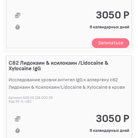
БАКТЕРИОЛОГИЧЕСКИЕ ИССЛЕДОВАНИЯ
3050 Р
БИОХИМИЧЕСКИЕ ИССЛЕДОВАНИЯ
БИОЛОГИЧЕСКИХ ЖИДКОСТЕЙ
8 календарных дней
ГИСТОЛОГИЧЕСКИЕ ИССЛЕДОВАНИЯ
ДИАГНОСТИЧЕСКИЕ ПРОФИЛИ ИССЛЕДОВАНИЙ
Записаться
КОАГУЛОЛОГИЧЕСКИЕ ИССЛЕДОВАНИЯ
C82 Лидокаин & ксилокаин /Lidocaine &
ЛЕКАРСТВЕННЫЙ МОНИТОРИНГ
Xylocaine IgG
ПЦР-ДИАГНОСТИКА ИНФЕКЦИЙ
Исследование уровня антител IgG к аллергену c82
Лидокаин & Ксилокаин/Lidocaine & Xylocaine в крови
ЦИТОЛОГИЧЕСКИЕ ИССЛЕДОВАНИЯ
Артикул A09.05.118.000.59
Код 55-G-c82
3050 Р
8 календарных дней