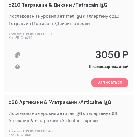
(IgE )
с210 Тетракаин & Дикаин /Tetracain IgG
ImmunoCAP ПИЩЕВЫЕ АЛЛЕРГЕНЫ. Орехи (IgE)
Исследование уровня антител IgG к аллергену с210
ImmunoCAP ПИЩЕВЫЕ АЛЛЕРГЕНЫ. Рыба и
Тетракаин (Tetracain)/Дикаин в крови
морепродукты (IgE)
Артикул A09.05.118.000.311
ImmunoCAP ПИЩЕВЫЕ АЛЛЕРГЕНЫ. Фрукты и
Код 55-G-c210
сладкие бахчевые (IgE)
ImmunoCAP ПИЩЕВЫЕ АЛЛЕРГЕНЫ. Цитрусовые
3050 Р
(IgE)
ImmunoCAP ПИЩЕВЫЕ АЛЛЕРГЕНЫ. Ягоды (IgE)
8 календарных дней
ImmunoCAP ПИЩЕВЫЕ АЛЛЕРГЕНЫ. Яичные
продукты (IgE)
Записаться
ImmunoCAP ПИЩЕВЫЕ АЛЛЕРГЕНЫ.Овощи,
бахчевые культуры, грибы и масляничные (IgE)
RIDA ПАНЕЛИ АЛЛЕРГЕНОВ (IgE специфические)
c68 Артикаин & Ультракаин /Articaine IgG
Исследование уровня антител IgG к аллергену c68
АЛЛЕРГОЛОГИЧЕСКИЕ ИССЛЕДОВАНИЯ
Артикаин & Ультракаин/Articaine в крови
СПЕЦИАЛИЗИРОВАННЫЕ МЕТОДЫ
ИССЛЕДОВАНИЯ
Артикул A09.05.118.000.48
Код 55-G-c68