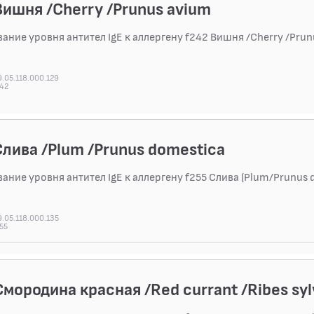
Вишня /Cherry /Prunus avium
ание уровня антител IgE к аллергену f242 Вишня /Cherry /Prun
.05.118.000.129
242
Слива /Plum /Prunus domestica
ание уровня антител IgE к аллергену f255 Слива (Plum/Prunus 
.05.118.000.135
55
Смородина красная /Red currant /Ribes syl