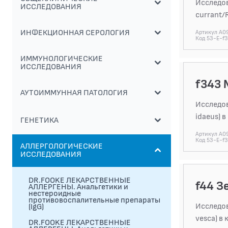
Исследов
ИССЛЕДОВАНИЯ
currant/R
ИНФЕКЦИОННАЯ СЕРОЛОГИЯ
Артикул A09
Код 53-E-f
ИММУНОЛОГИЧЕСКИЕ
ИССЛЕДОВАНИЯ
f343 
АУТОИММУННАЯ ПАТОЛОГИЯ
Исследов
idaeus) в
ГЕНЕТИКА
Артикул A09
Код 53-E-f
АЛЛЕРГОЛОГИЧЕСКИЕ
ИССЛЕДОВАНИЯ
DR.FOOKE ЛЕКАРСТВЕННЫЕ
f44 З
АЛЛЕРГЕНЫ. Анальгетики и
нестероидные
противовоспалительные препараты
Исследов
(IgG)
vesca) в
DR.FOOKE ЛЕКАРСТВЕННЫЕ