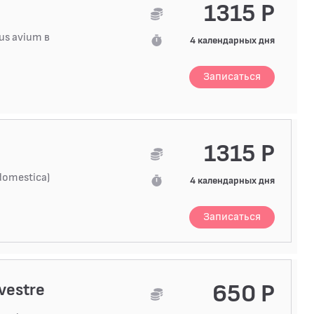
1315 Р
us avium в
4 календарных дня
Записаться
1315 Р
domestica)
4 календарных дня
Записаться
650 Р
vestre