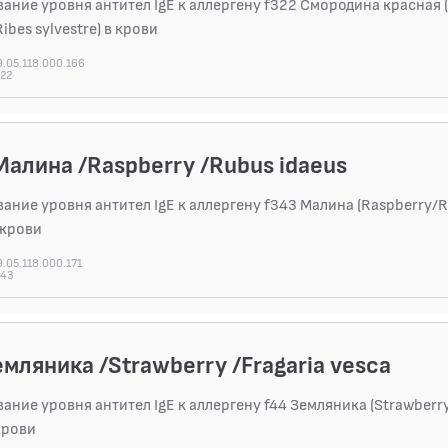
ание уровня антител IgE к аллергену f322 Смородина красная 
ibes sylvestre) в крови
.05.118.000.166
322
Малина /Raspberry /Rubus idaeus
ание уровня антител IgE к аллергену f343 Малина (Raspberry/
 крови
.05.118.000.171
343
емляника /Strawberry /Fragaria vesca
ание уровня антител IgE к аллергену f44 Земляника (Strawberry
 крови