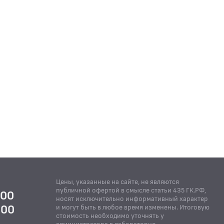
Цены, указанные на сайте, не являются
публичной офертой в смысле статьи 435 ГК.РФ,
:00
носят исключительно информативный характер
:00
и могут быть в любое время изменены. Итоговую
стоимость необходимо уточнять у
Й