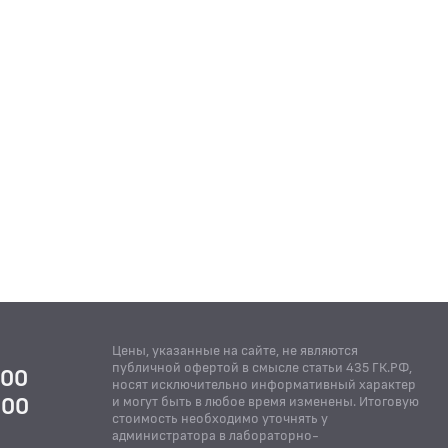
Цены, указанные на сайте, не являются
публичной офертой в смысле статьи 435 ГК.РФ,
:00
носят исключительно информативный характер
:00
и могут быть в любое время изменены. Итоговую
стоимость необходимо уточнять у
Й
администратора в лабораторно-