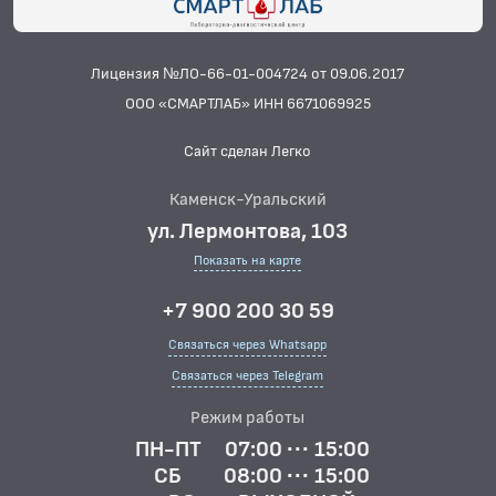
БАКТЕРИОЛОГИЧЕСКИЕ ИССЛЕДОВАНИЯ
БИОХИМИЧЕСКИЕ ИССЛЕДОВАНИЯ
Лицензия №ЛО-66-01-004724 от 09.06.2017
БИОЛОГИЧЕСКИХ ЖИДКОСТЕЙ
ООО «СМАРТЛАБ» ИНН 6671069925
ГИСТОЛОГИЧЕСКИЕ ИССЛЕДОВАНИЯ
Сайт сделан Легко
ДИАГНОСТИЧЕСКИЕ ПРОФИЛИ ИССЛЕДОВАНИЙ
Каменск-Уральский
Женское здоровье
ул. Лермонтова, 103
Костный метаболизм
Показать на карте
Обследование для госпитализации
+7 900 200 30 59
Обследование печени
Связаться через Whatsapp
Обследование системы пищеварения
Связаться через Telegram
Сердечно-сосудистая система
Режим работы
КОАГУЛОЛОГИЧЕСКИЕ ИССЛЕДОВАНИЯ
ПН-ПТ
07:00 ··· 15:00
СБ
08:00 ··· 15:00
ЛЕКАРСТВЕННЫЙ МОНИТОРИНГ