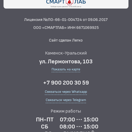
БАКТЕРИОЛОГИЧЕСКИЕ ИССЛЕДОВАНИЯ
БИОХИМИЧЕСКИЕ ИССЛЕДОВАНИЯ
Лицензия №ЛО-66-01-004724 от 09.06.2017
БИОЛОГИЧЕСКИХ ЖИДКОСТЕЙ
ООО «СМАРТЛАБ» ИНН 6671069925
ГИСТОЛОГИЧЕСКИЕ ИССЛЕДОВАНИЯ
Сайт сделан Легко
ДИАГНОСТИЧЕСКИЕ ПРОФИЛИ ИССЛЕДОВАНИЙ
Каменск-Уральский
КОАГУЛОЛОГИЧЕСКИЕ ИССЛЕДОВАНИЯ
ул. Лермонтова, 103
ЛЕКАРСТВЕННЫЙ МОНИТОРИНГ
Показать на карте
ПЦР-ДИАГНОСТИКА ИНФЕКЦИЙ
+7 900 200 30 59
ЦИТОЛОГИЧЕСКИЕ ИССЛЕДОВАНИЯ
Связаться через Whatsapp
Связаться через Telegram
ЦИТОЛОГИЧЕСКИЕ ИССЛЕДОВАНИЯ — Общие
Режим работы
ПН-ПТ
07:00 ··· 15:00
СБ
08:00 ··· 15:00