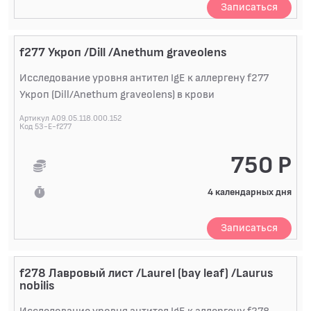
Записаться
f277 Укроп /Dill /Anethum graveolens
Исследование уровня антител IgE к аллергену f277
Укроп (Dill/Anethum graveolens) в крови
Артикул A09.05.118.000.152
Код 53-E-f277
750 Р
4 календарных дня
Записаться
f278 Лавровый лист /Laurel (bay leaf) /Laurus
nobilis