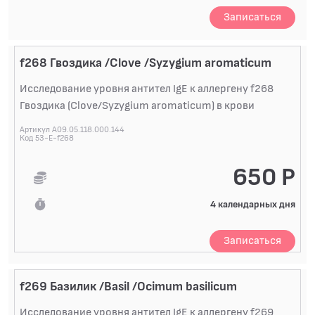
Записаться
БАКТЕРИОЛОГИЧЕСКИЕ ИССЛЕДОВАНИЯ
БИОХИМИЧЕСКИЕ ИССЛЕДОВАНИЯ
БИОЛОГИЧЕСКИХ ЖИДКОСТЕЙ
f268 Гвоздика /Clove /Syzygium aromaticum
ГИСТОЛОГИЧЕСКИЕ ИССЛЕДОВАНИЯ
Исследование уровня антител IgE к аллергену f268
Гвоздика (Clove/Syzygium aromaticum) в крови
ДИАГНОСТИЧЕСКИЕ ПРОФИЛИ ИССЛЕДОВАНИЙ
Артикул A09.05.118.000.144
КОАГУЛОЛОГИЧЕСКИЕ ИССЛЕДОВАНИЯ
Код 53-E-f268
ЛЕКАРСТВЕННЫЙ МОНИТОРИНГ
650 Р
ПЦР-ДИАГНОСТИКА ИНФЕКЦИЙ
4 календарных дня
ЦИТОЛОГИЧЕСКИЕ ИССЛЕДОВАНИЯ
Записаться
f269 Базилик /Basil /Ocimum basilicum
Исследование уровня антител IgE к аллергену f269