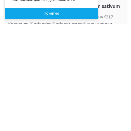
f317 Кориандр /Coriander /Coriandrum sativum
Понятно
Исследование уровня антител IgE к аллергену f317
Кориандр (Coriander/Coriandrum sativum) в крови
Артикул A09.05.118.000.163
Код 53-E-f317
650 Р
4 календарных дня
Записаться
f332 Мята перечная /Pepermint /mentha
piperita
Исследование уровня антител IgE к аллергену f332
Мята перечная (Pepermint/Mentha piperita) в крови