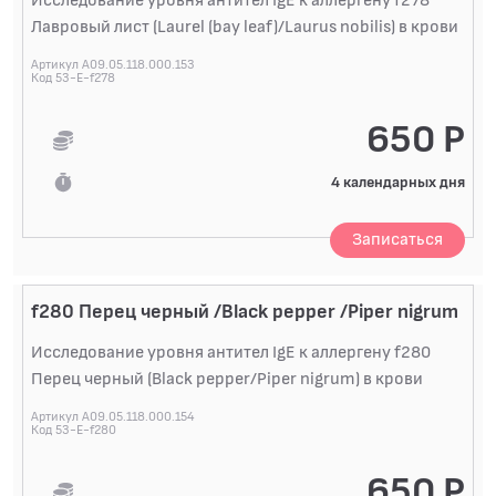
Исследование уровня антител IgE к аллергену f278
Лавровый лист (Laurel (bay leaf)/Laurus nobilis) в крови
Артикул A09.05.118.000.153
Код 53-E-f278
650 Р
4 календарных дня
Записаться
f280 Перец черный /Black pepper /Piper nigrum
Исследование уровня антител IgE к аллергену f280
Перец черный (Black pepper/Piper nigrum) в крови
Артикул A09.05.118.000.154
Код 53-E-f280
650 Р