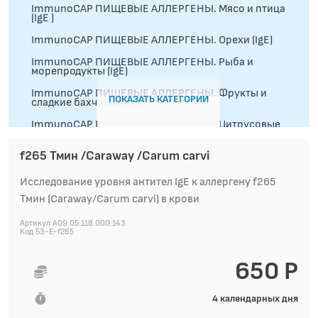
ImmunoCAP ПИЩЕВЫЕ АЛЛЕРГЕНЫ. Мясо и птица
(IgE )
ImmunoCAP ПИЩЕВЫЕ АЛЛЕРГЕНЫ. Орехи (IgE)
ImmunoCAP ПИЩЕВЫЕ АЛЛЕРГЕНЫ. Рыба и
морепродукты (IgE)
ImmunoCAP ПИЩЕВЫЕ АЛЛЕРГЕНЫ. Фрукты и
ПОКАЗАТЬ КАТЕГОРИИ
сладкие бахчевые (IgE)
ImmunoCAP ПИЩЕВЫЕ АЛЛЕРГЕНЫ. Цитрусовые
(IgE)
f265 Тмин /Caraway /Carum carvi
ImmunoCAP ПИЩЕВЫЕ АЛЛЕРГЕНЫ. Ягоды (IgE)
ImmunoCAP ПИЩЕВЫЕ АЛЛЕРГЕНЫ. Яичные
Исследование уровня антител IgE к аллергену f265
продукты (IgE)
Тмин (Caraway/Carum carvi) в крови
ImmunoCAP ПИЩЕВЫЕ АЛЛЕРГЕНЫ.Овощи,
бахчевые культуры, грибы и масляничные (IgE)
Артикул A09.05.118.000.143
Код 53-E-f265
RIDA ПАНЕЛИ АЛЛЕРГЕНОВ (IgE специфические)
650 Р
АЛЛЕРГОЛОГИЧЕСКИЕ ИССЛЕДОВАНИЯ
4 календарных дня
СПЕЦИАЛИЗИРОВАННЫЕ МЕТОДЫ
ИССЛЕДОВАНИЯ