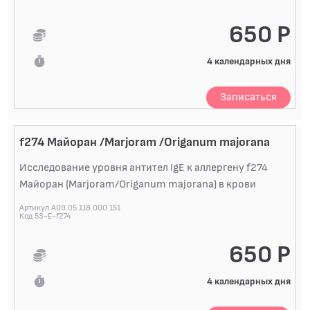
650 Р
4 календарных дня
Записаться
f274 Майоран /Marjoram /Origanum majorana
Исследование уровня антител IgE к аллергену f274
Майоран (Marjoram/Origanum majorana) в крови
Артикул A09.05.118.000.151
Код 53-E-f274
650 Р
4 календарных дня