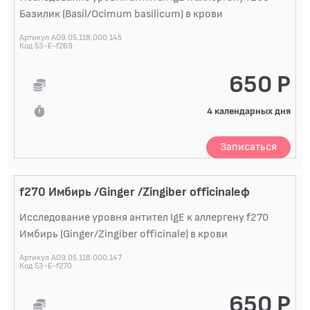
Базилик (Basil/Ocimum basilicum) в крови
Артикул A09.05.118.000.145
Код 53-E-f269
650 Р
4 календарных дня
Записаться
f270 Имбирь /Ginger /Zingiber officinaleф
Исследование уровня антител IgE к аллергену f270
Имбирь (Ginger/Zingiber officinale) в крови
Артикул A09.05.118.000.147
Код 53-E-f270
650 Р