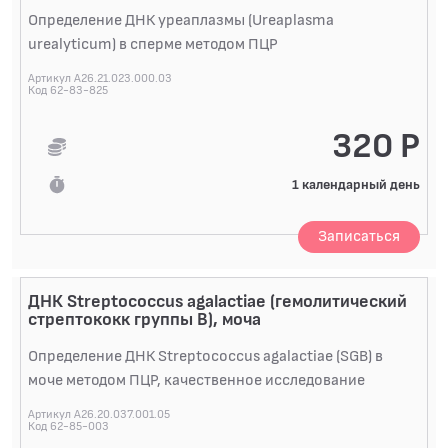
Определение ДНК уреаплазмы (Ureaplasma
urealyticum) в сперме методом ПЦР
Артикул A26.21.023.000.03
Код 62-83-825
320 Р
1 календарный день
Записаться
ДНК Streptococcus agalactiae (гемолитический
стрептококк группы В), моча
Определение ДНК Streptococcus agalactiae (SGB) в
моче методом ПЦР, качественное исследование
Артикул A26.20.037.001.05
Код 62-85-003