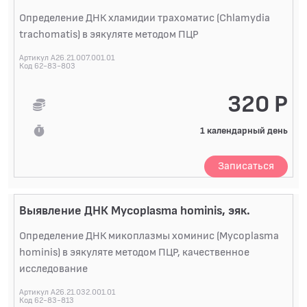
Определение ДНК хламидии трахоматис (Chlamydia
trachomatis) в эякуляте методом ПЦР
Артикул A26.21.007.001.01
Код 62-83-803
320 Р
1 календарный день
Записаться
Выявление ДНК Mycoplasma hominis, эяк.
Определение ДНК микоплазмы хоминис (Mycoplasma
hominis) в эякуляте методом ПЦР, качественное
исследование
Артикул A26.21.032.001.01
Код 62-83-813