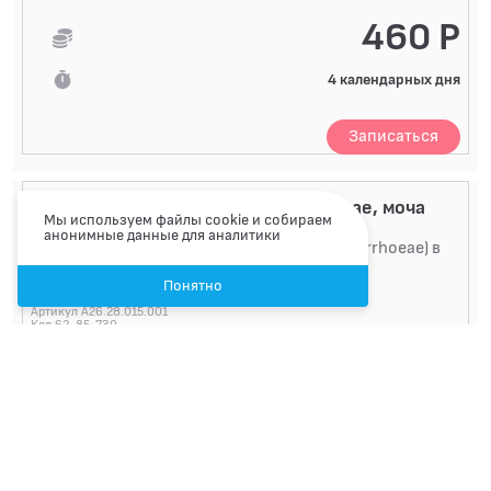
460 Р
4 календарных дня
Записаться
Выявление ДНК Neisseria gonorrhoeae, моча
Мы используем файлы cookie и собираем
анонимные данные для аналитики
Определение ДНК гонококка (Neiseria gonorrhoeae) в
моче методом ПЦР
Понятно
Артикул A26.28.015.001
Код 62-85-730
320 Р
1 календарный день
Записаться