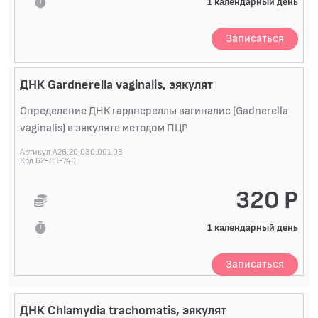
1 календарный день
Записаться
ДНК Gardnerella vaginalis, эякулят
Определение ДНК гарднереллы вагиналис (Gadnerella
vaginalis) в эякуляте методом ПЦР
Артикул A26.20.030.001.03
Код 62-83-740
320 Р
1 календарный день
Записаться
ДНК Chlamydia trachomatis, эякулят