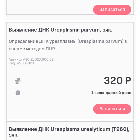
Записаться
Выявление ДНК Ureaplasma parvum, эяк.
Определение ДНК уреаплазмы (Ureaplasma parvum) в
сперме методом ПЦР
Артикул A26.21.023.000.02
Код 62-83-823
320 Р
1 календарный день
Записаться
Выявление ДНК Ureaplasma urealyticum (T960),
эяк.