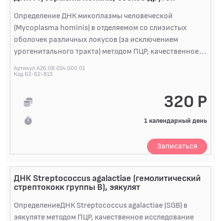
Определение ДНК микоплазмы человеческой
(Mycoplasma hominis) в отделяемом со слизистых
оболочек различных локусов (за исключением
урогенитального тракта) методом ПЦР, качественное
исследование
Артикул A26.08.014.000.01
Код 62-62-813
320 Р
1 календарный день
Записаться
ДНК Streptococcus agalactiae (гемолитический
стрептококк группы В), эякулят
ОпределениеДНК Streptococcus agalactiae (SGB) в
эякуляте методом ПЦР, качественное исследование