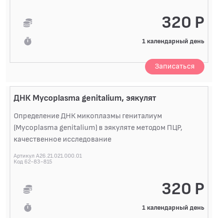
320 Р
1 календарный день
Записаться
ДНК Mycoplasma genitalium, эякулят
Определение ДНК микоплазмы гениталиум
(Mycoplasma genitalium) в эякуляте методом ПЦР,
качественное исследование
Артикул A26.21.021.000.01
Код 62-83-815
320 Р
1 календарный день